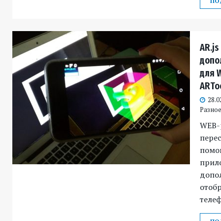
ПО
AR.j
допо
для 
ARToo
28.0
Разное 
WEB-
перес
помо
прил
допо
отобр
телеф