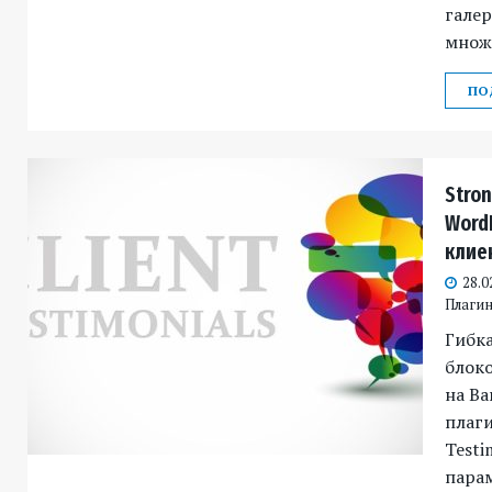
галер
множе
ПО
Stron
Word
клие
28.0
Плагин
Гибка
блоко
на В
плаги
Testi
пара