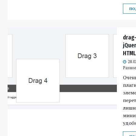
ПО
drag-
jQue
HTML
28.0
Разное 
Очень
плаг
элеме
перет
лишн
мини
удобн