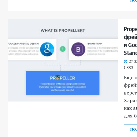
ПО
Prope
фрей
и Goo
Stan
27.0
CSS3
Еще 
фрей
верст
Харак
как 
для б
ПО