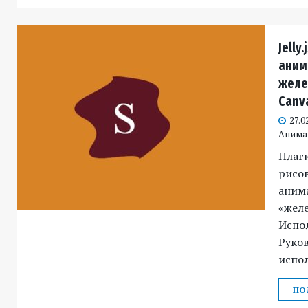
Jelly
аним
желе
Canv
27.0
Анима
Плаги
рисов
аним
«жел
Испол
Руко
испо
ПО