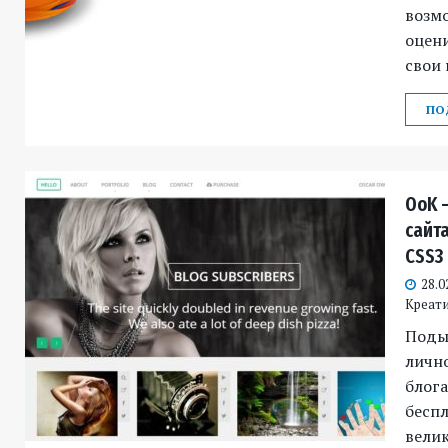
возм
оцени
свои 
ПО
OoK 
сайт
CSS3
28.0
Креат
Поды
личн
блог
беспл
вели