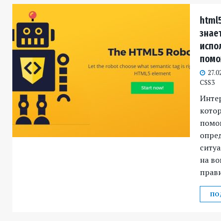
html5
знает
испо
помо
27.0
CSS3
Инте
котор
помо
опре
ситуа
на во
прави
ПО