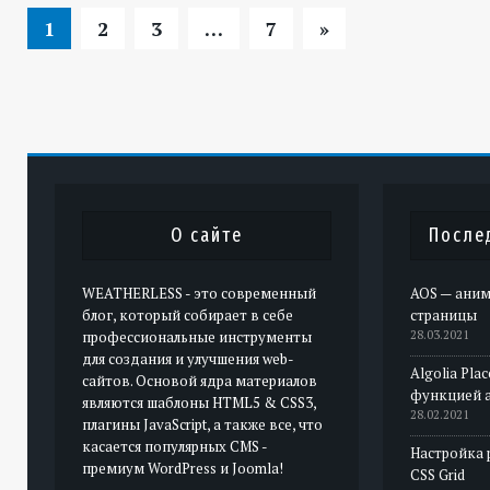
1
2
3
…
7
»
О сайте
После
WEATHERLESS - это современный
AOS — аним
блог, который собирает в себе
страницы
профессиональные инструменты
28.03.2021
для создания и улучшения web-
Algolia Pla
сайтов. Основой ядра материалов
функцией 
являются шаблоны HTML5 & CSS3,
28.02.2021
плагины JavaScript, а также все, что
касается популярных CMS -
Настройка 
премиум WordPress и Joomla!
CSS Grid