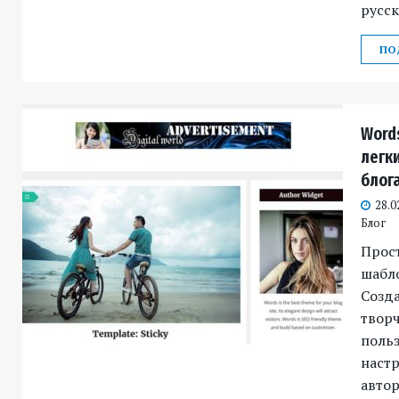
русск
ПО
Word
легк
блог
28.0
Блог
Прос
шабло
Созда
творч
польз
наст
автор