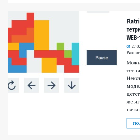
Flatr
тетри
WEB-
27.0
Разное 
Можн
тетри
Неко
моде
детст
же иг
начи
ПО