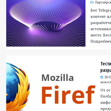
Партнёрск
Бот Telegr
контент д
разработч
источников
месте. Бес
Подробне
Тест
разра
28.0
новос
От ос
Firef
инфо
пред