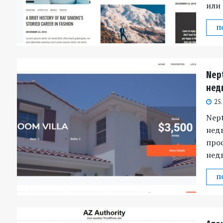
или 
П
Nep
нед
25
Nept
нед
про
недв
П