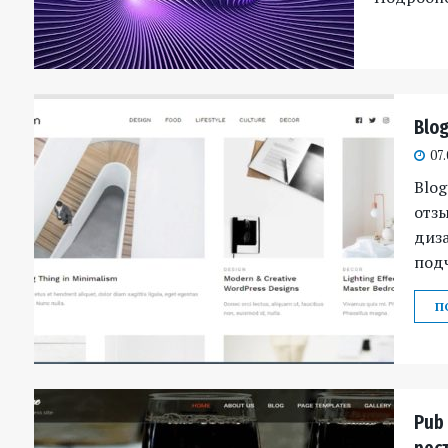
Blo
07.
Blog
отзы
диз
подч
П
Pub