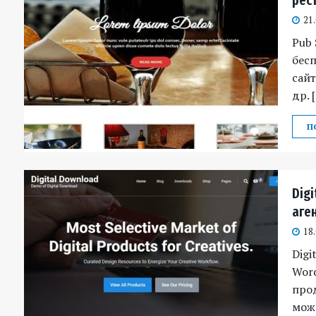
рес
21
Pub 
бесп
сайт
др. 
П
Dig
аге
18
Digi
Word
прод
мож