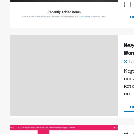
[…]
П
Neg
Wor
17.
Nego
поня
кото
инте
П