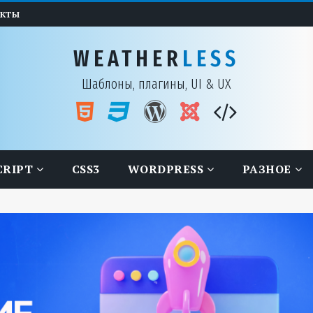
АКТЫ
WEATHER
LESS
Шаблоны, плагины, UI & UX
CRIPT
CSS3
WORDPRESS
РАЗНОЕ