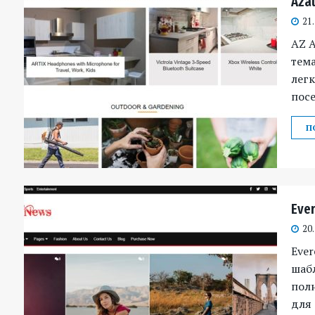
Aza
21
AZ A
тема
легк
посе
П
Eve
20
Eve
шабл
пол
для 