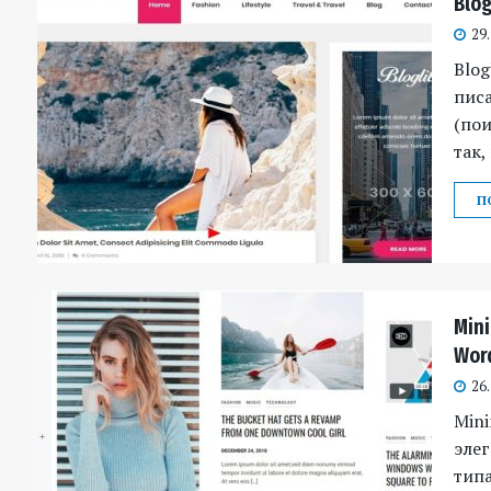
Blog
29
Blog
писа
(пои
так,
П
Min
Wor
26
Mini
элег
типа