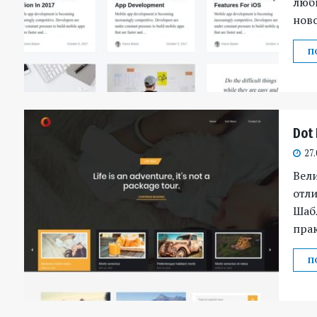
любы
ново
П
Dot
27.
Вел
отли
Шаб
пра
П