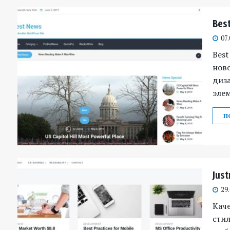
Bes
07.
Best
ново
диз
элем
П
Jus
29
Кач
стил