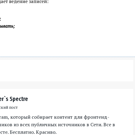
щает ведение записей:
;
тывать;
er`s Spectre
ский пост
gram, который собирает контент для фронтенд-
иков из всех публичных источников в Сети. Все в
те. Бесплатно. Красиво.