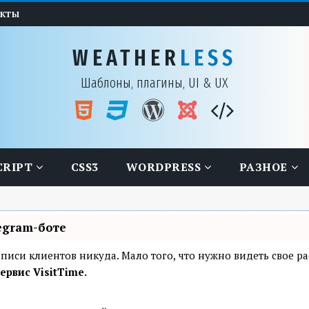
АКТЫ
WEATHER
LESS
Шаблоны, плагины, UI & UX
CRIPT
CSS3
WORDPRESS
РАЗНОЕ
egram-боте
я записи клиентов никуда. Мало того, что нужно видеть свое 
ервис VisitTime.