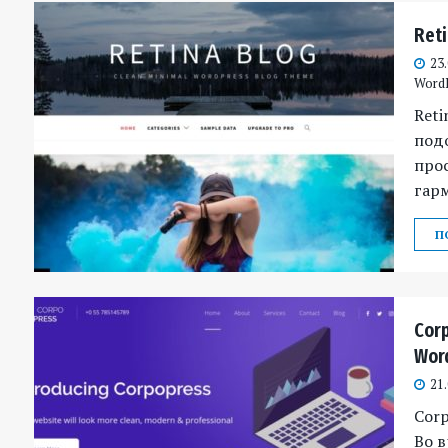
Ret
23
Word
Reti
подо
прос
гар
П
Cor
Wor
21
Corp
Во в