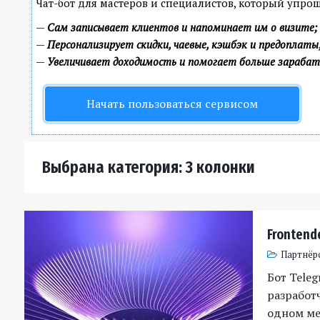
Чат-бот для мастеров и специалистов, который упро
—
Сам записывает клиентов и напоминает им о визите;
—
Персонализирует скидки, чаевые, кэшбэк и предоплаты
—
Увеличивает доходимость и помогает больше зараба
Начать пользоваться сервисом
Выбрана категория: 3 колонки
Frontend
Партнёр
Бот Tele
разработч
одном мес