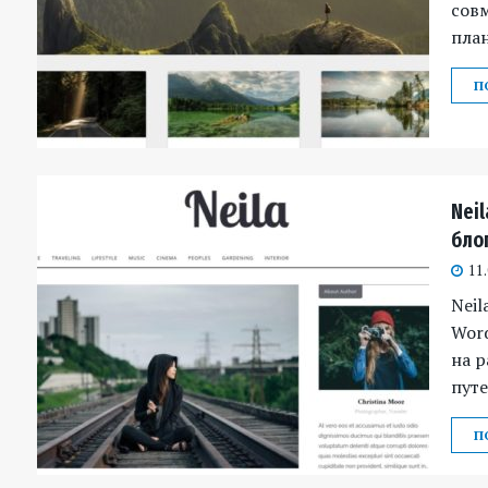
сов
план
П
Neil
бло
11
Neil
Word
на р
путе
П