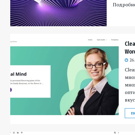
Подробн
Cle
Wor
26
Clea
мног
мно
опт
вкус
П