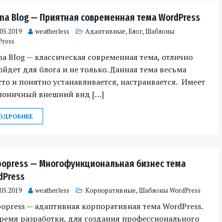
ina Blog — Приятная современная тема WordPress
.05.2019
weatherless
Адаптивные
,
Блог
,
Шаблоны
Press
na Blog — классическая современная тема, отлично
йдет для блога и не только. Данная тема весьма
то и понятно устанавливается, настраивается. Имеет
моничный внешний вид […]
ОДРОБНЕЕ
popress — Многофункциональная бизнес тема
dPress
.05.2019
weatherless
Корпоративные
,
Шаблоны WordPress
opress — адаптивная корпоративная тема WordPress.
ремя разработки, для создания профессионального