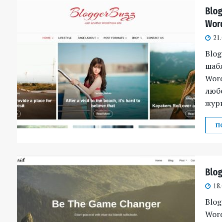
Blo
Wor
21
Blo
шаб
Wor
любо
журн
П
Blo
18
Blog
Word