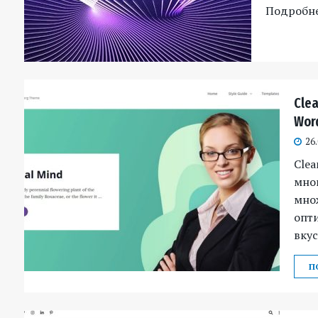
Подробн
Cle
Wor
26
Clea
мног
мно
опт
вкус
П