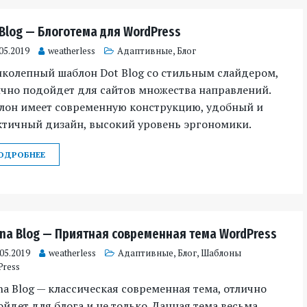
 Blog — Блоготема для WordPress
05.2019
weatherless
Адаптивные
,
Блог
иколепный шаблон Dot Blog со стильным слайдером,
чно подойдет для сайтов множества направлений.
лон имеет современную конструкцию, удобный и
ктичный дизайн, высокий уровень эргономики.
ОДРОБНЕЕ
ina Blog — Приятная современная тема WordPress
.05.2019
weatherless
Адаптивные
,
Блог
,
Шаблоны
Press
na Blog — классическая современная тема, отлично
йдет для блога и не только. Данная тема весьма