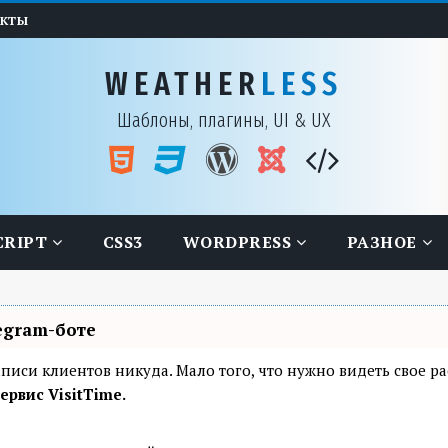
АКТЫ
WEATHER
LESS
Шаблоны, плагины, UI & UX
CRIPT
CSS3
WORDPRESS
РАЗНОЕ
egram-боте
я записи клиентов никуда. Мало того, что нужно видеть свое 
ервис VisitTime.