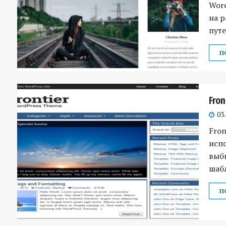
Word
на р
путе
П
Fro
03
Fron
исп
выби
шаб
П