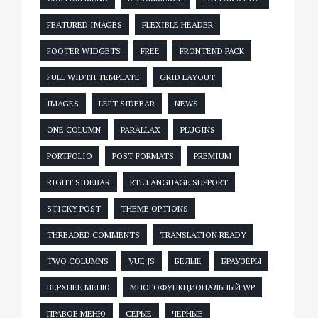
FEATURED IMAGES
FLEXIBLE HEADER
FOOTER WIDGETS
FREE
FRONTEND PACK
FULL WIDTH TEMPLATE
GRID LAYOUT
IMAGES
LEFT SIDEBAR
NEWS
ONE COLUMN
PARALLAX
PLUGINS
PORTFOLIO
POST FORMATS
PREMIUM
RIGHT SIDEBAR
RTL LANGUAGE SUPPORT
STICKY POST
THEME OPTIONS
THREADED COMMENTS
TRANSLATION READY
TWO COLUMNS
VUE JS
БЕЛЫЕ
БРАУЗЕРЫ
ВЕРХНЕЕ МЕНЮ
МНОГОФУНКЦИОНАЛЬНЫЙ WP
ПРАВОЕ МЕНЮ
СЕРЫЕ
ЧЕРНЫЕ