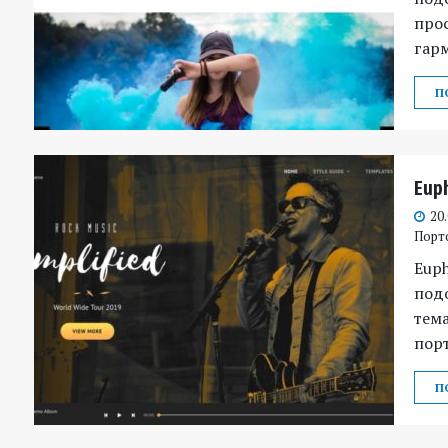
прос
гар
П
Eup
20
Порт
Euph
под
тема
порт
П