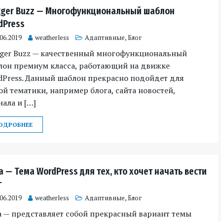
gger Buzz — Многофункциональный шаблон
dPress
.06.2019
weatherless
Адаптивные
,
Блог
gger Buzz — качественный многофункциональный
лон премиум класса, работающий на движке
dPress. Данный шаблон прекрасно подойдет для
й тематики, например блога, сайта новостей,
ала и […]
ОДРОБНЕЕ
a — Тема WordPress для тех, кто хочет начать вести
г
.06.2019
weatherless
Адаптивные
,
Блог
a — представляет собой прекрасный вариант темы