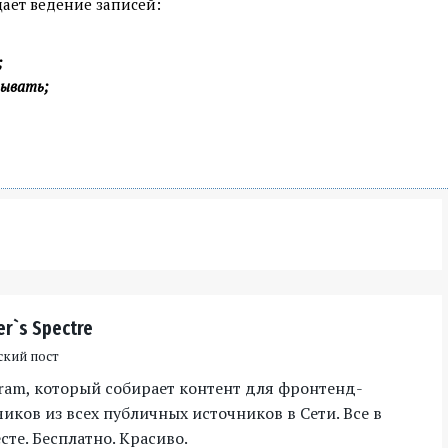
щает ведение записей:
;
тывать;
er`s Spectre
ский пост
gram, который собирает контент для фронтенд-
иков из всех публичных источников в Сети. Все в
те. Бесплатно. Красиво.