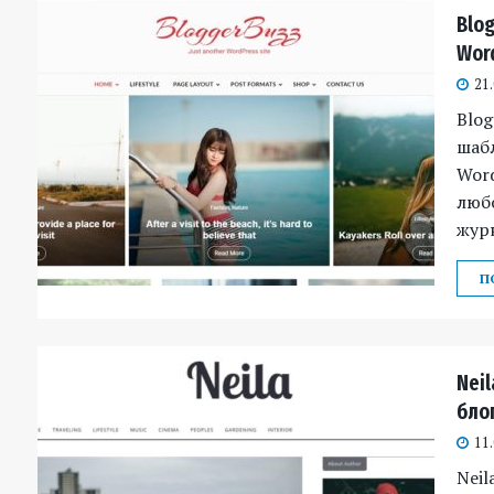
Blo
Wor
21
Blo
шаб
Wor
любо
журн
П
Neil
бло
11
Neil