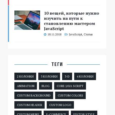
10 вещей, которые нужно
изучить на пути к
становлению мастером
JavaScript
18.11.2018
JavaScript
,
Статьи
ТЕГИ
2 КОЛОНКИ
3 КОЛОНКИ
3-D
4 КОЛОНКИ
ANIMATION
BLOG
CORE JAVA SCRIPT
CUSTOM BACKGROUND
CUSTOM COLORS
CUSTOM HEADER
CUSTOM LOGO
CUSTOM MENU
E-COMMERCE
EDITOR STYLE