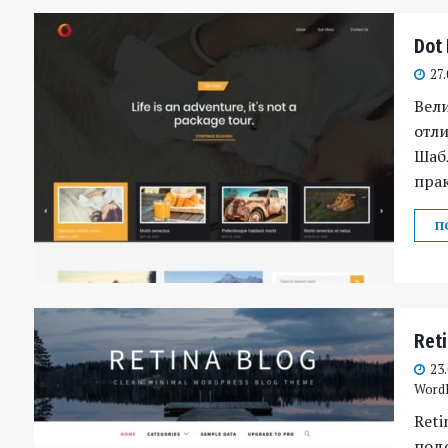
Dot
27.
Вел
отли
Шаб
пра
П
Ret
23
Word
Reti
подо