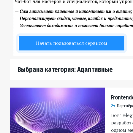
Чат-бот для мастеров и специалистов, который упро
—
Сам записывает клиентов и напоминает им о визите;
—
Персонализирует скидки, чаевые, кэшбэк и предоплаты
—
Увеличивает доходимость и помогает больше зараба
Начать пользоваться сервисом
Выбрана категория: Адаптивные
Frontend
Партнёр
Бот Tele
разработч
одном мес