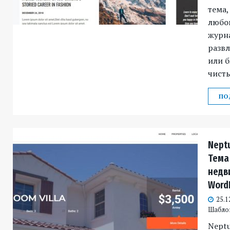
тема
любог
журн
развл
или б
чист
ПО
Neptu
Тема
недв
Word
25.1
Шабло
Neptu