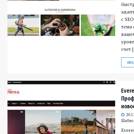
быст
адапт
с SEO
тема 
вашем
урове
счет 
ПО
Ever
Проф
ново
20.1
Шабло
Evere