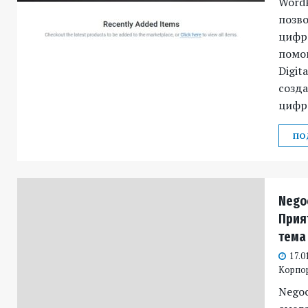
WordP
позво
цифр
помо
Digit
созд
цифр
ПО
Nego
Прия
тема
17.0
Корпо
Negoc