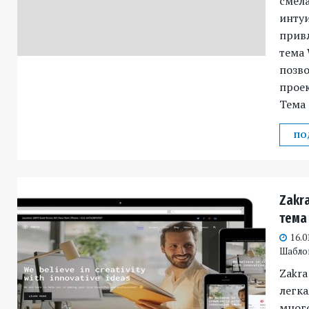
смела
инту
привл
тема 
позво
проек
Тема 
ПО
Zakr
тема
16.0
Шабло
Zakra
легка
много