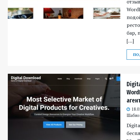
отзыв
WordP
подой
ресто
бар, 
[…]
ПО
Digit
Word
аген
18.0
Шабло
Digit
беспл