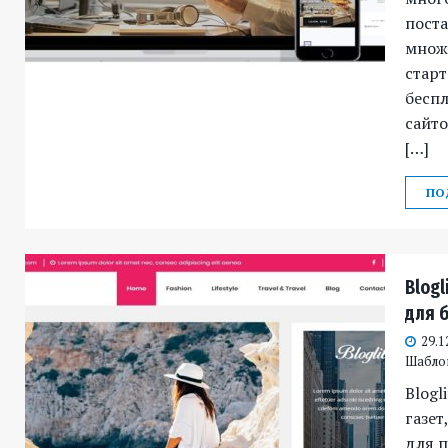
поста
множ
старт
беспл
сайто
[…]
ПО
Blogl
для 
29.1
Шабло
Blogl
газет
для п