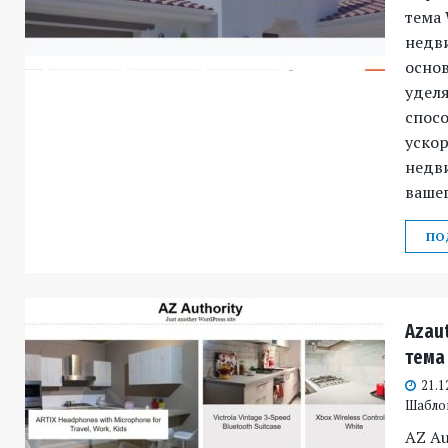
тема 
недв
осно
уделя
спос
уско
недв
вашег
ПО
Azau
тема
21.1
Шабло
AZ Au