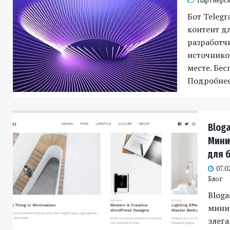
Партнёрск
Бот Telegr
контент д
разработч
источников
месте. Бес
Подробне
Blog
Мини
для 
07.0
Блог
Bloga
мини
элега