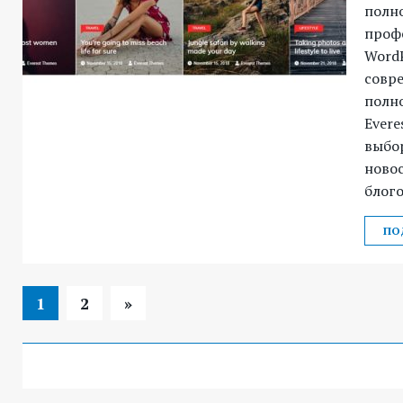
полн
проф
WordP
совр
полн
Evere
выбор
новос
блого
ПО
1
2
»