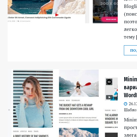
Blogl
(поис
поэто
легко
тему 
ПО
Mini
вари
Word
26.1
Шабло
Minim
прост
элега