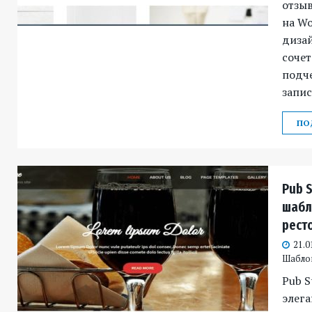
отзыв
на Wo
диза
сочет
подч
запис
ПО
Pub 
шабл
рест
21.0
Шабло
Pub S
элега