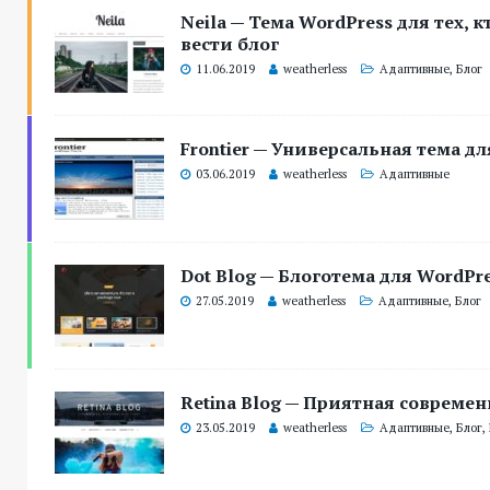
Neila — Тема WordPress для тех, к
вести блог
11.06.2019
weatherless
Адаптивные
,
Блог
Frontier — Универсальная тема дл
03.06.2019
weatherless
Адаптивные
Dot Blog — Блоготема для WordPr
27.05.2019
weatherless
Адаптивные
,
Блог
Retina Blog — Приятная современ
23.05.2019
weatherless
Адаптивные
,
Блог
,