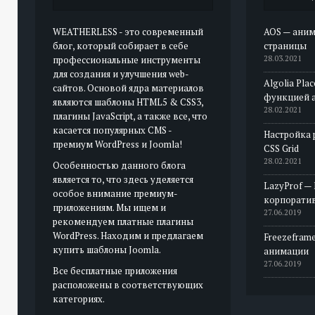
WEATHERLESS - это современный
AOS — аним
блог, который собирает в себе
страницы
профессиональные инструменты
28.03.2021
для создания и улучшения web-
Algolia Pla
сайтов. Основой ядра материалов
функцией 
являются шаблоны HTML5 & CSS3,
28.02.2021
плагины JavaScript, а также все, что
касается популярных CMS -
Настройка 
премиум WordPress и Joomla!
CSS Grid
28.02.2021
Особенностью данного блога
является то, что здесь уделяется
LazyProf —
особое внимание премиум-
корпорати
приложениям. Мы ищем и
27.06.2019
рекомендуем платные плагины
WordPress. Находим и предлагаем
Freezeframe
купить шаблоны Joomla.
анимации
27.06.2019
Все бесплатные приложения
расположены в соответствующих
категориях.