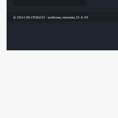
© 2024 | WEATERLESS - шаблоны, плагины, UI & UX