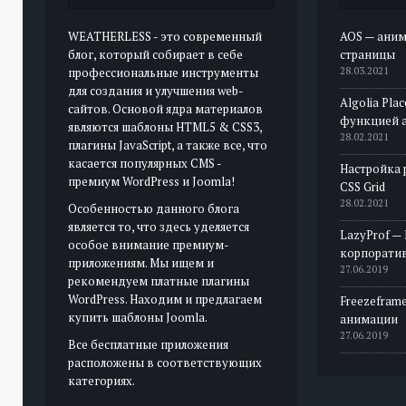
WEATHERLESS - это современный
AOS — аним
блог, который собирает в себе
страницы
профессиональные инструменты
28.03.2021
для создания и улучшения web-
Algolia Pla
сайтов. Основой ядра материалов
функцией 
являются шаблоны HTML5 & CSS3,
28.02.2021
плагины JavaScript, а также все, что
касается популярных CMS -
Настройка 
премиум WordPress и Joomla!
CSS Grid
28.02.2021
Особенностью данного блога
является то, что здесь уделяется
LazyProf —
особое внимание премиум-
корпорати
приложениям. Мы ищем и
27.06.2019
рекомендуем платные плагины
WordPress. Находим и предлагаем
Freezeframe
купить шаблоны Joomla.
анимации
27.06.2019
Все бесплатные приложения
расположены в соответствующих
категориях.