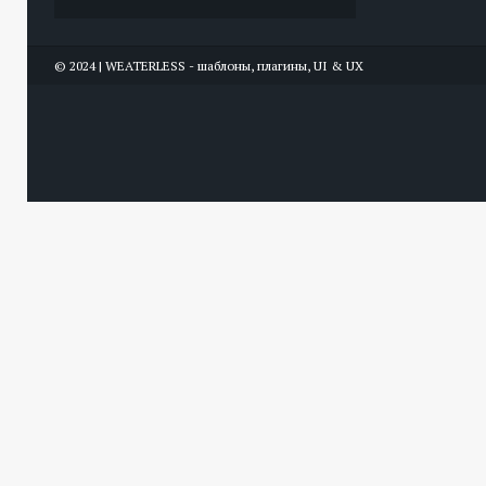
© 2024 | WEATERLESS - шаблоны, плагины, UI & UX