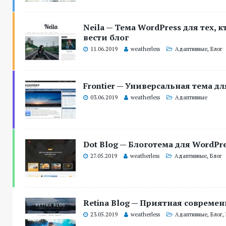
Neila — Тема WordPress для тех, к
вести блог
11.06.2019
weatherless
Адаптивные
,
Блог
Frontier — Универсальная тема дл
03.06.2019
weatherless
Адаптивные
Dot Blog — Блоготема для WordPr
27.05.2019
weatherless
Адаптивные
,
Блог
Retina Blog — Приятная современ
23.05.2019
weatherless
Адаптивные
,
Блог
,