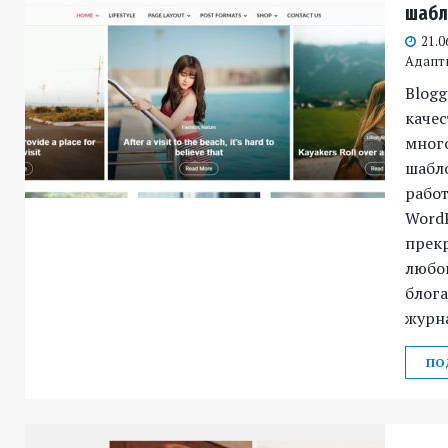
шабл
21.0
Адапт
Blogg
каче
мног
шабло
рабо
WordP
прек
любо
блога
журна
ПО