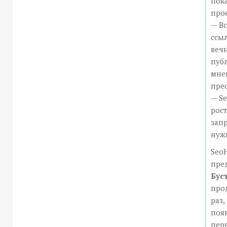
пока
прое
— В
ссы
веч
пуб
мнен
прес
— Se
рост
запр
нуж
Seo
пре
Бус
про
раз,
появ
перв