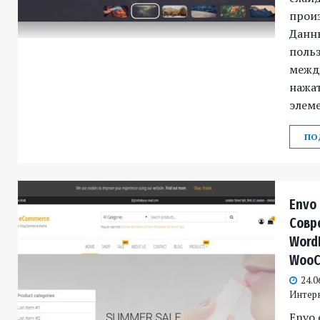
прои
Данн
поль
межд
нажа
элеме
ПО
Envo
Совр
Word
WooC
24.0
Интер
Envo 