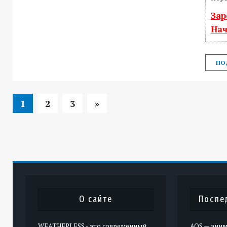
Зар
Нач
ПО
1
2
3
»
О сайте
После
WEATHERLESS - это современный
AOS — аним