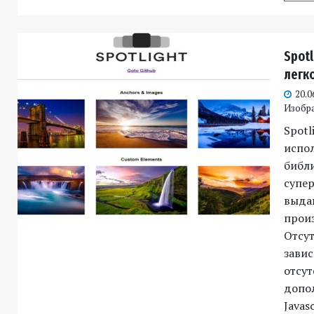
Spotl
легк
20.0
Изобр
Spotl
испо
библи
супер
выда
прои
Отсут
завис
отсу
допо
Javasc