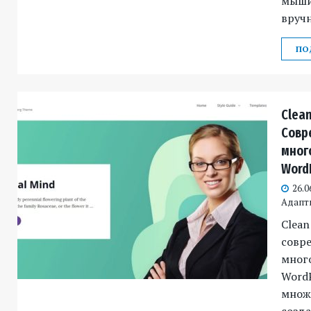
мыши,
вруч
ПО
Clean
Совр
мног
Word
26.0
Адапт
Clean
совр
мног
WordP
множ
созда