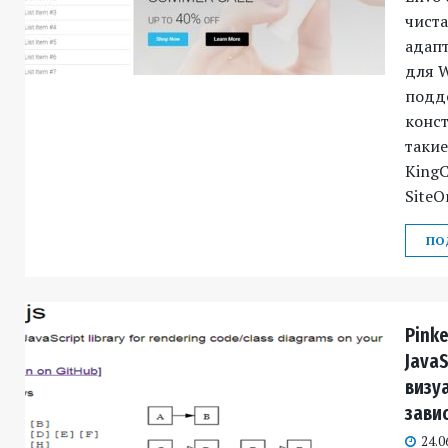
чиста
адапт
для 
подд
конст
такие
KingC
SiteOr
ПО
Pink
JavaS
визу
зави
24.0