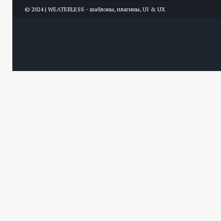
© 2024 | WEATERLESS - шаблоны, плагины, UI & UX