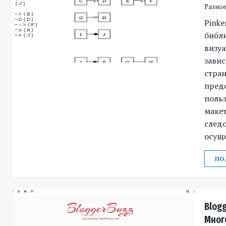
Разное 
Pinke
библи
визу
завис
стран
пред
поль
маке
след
осуще
ПО
Blog
Мног