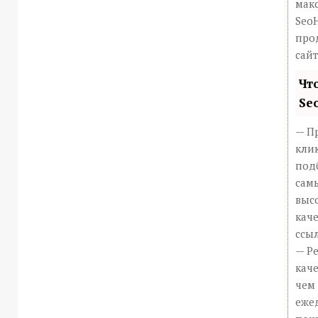
мак
Seo
про
сайт
Чт
Se
— П
кли
подб
сам
выс
каче
ссыл
— Р
каче
чем 
еже