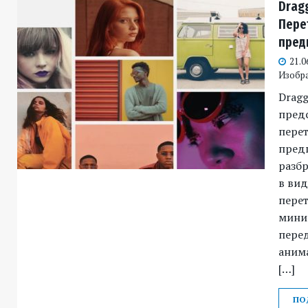
Drag
Пере
пред
21.0
Изобр
Dragg
предс
пере
пред
разб
в вид
пере
мини
пере
анима
[…]
ПО