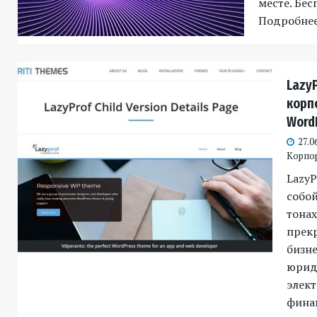
месте. Бес
Подробне
Lazy
корп
Word
27.0
Корпо
LazyP
собой
тонах
прек
бизне
юрид
элек
фина