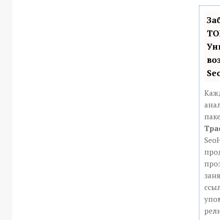
За
ТО
Ун
во
Se
Каж
ана
пак
Тра
Seo
про
про
заня
ссыл
упо
рели