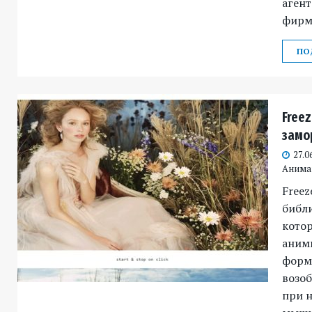
агент
фирм,
ПО
Free
замо
27.0
Анима
Freez
библи
котор
аним
форма
возо
при 