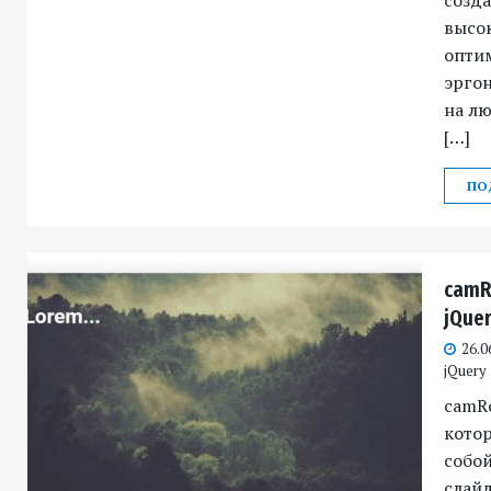
высо
опти
эрго
на лю
[…]
ПО
camRo
jQue
26.0
jQuery
camRo
кото
собой
слайд