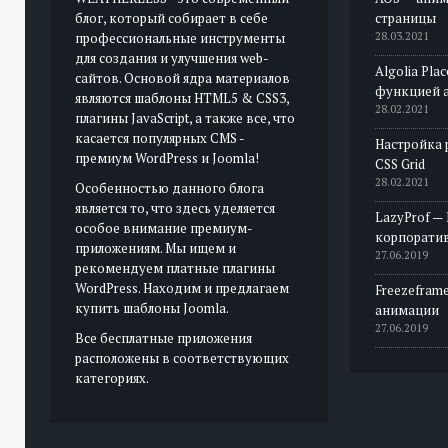
блог, который собирает в себе
страницы
профессиональные инструменты
28.03.2021
для создания и улучшения web-
Algolia Pla
сайтов. Основой ядра материалов
функцией 
являются шаблоны HTML5 & CSS3,
28.02.2021
плагины JavaScript, а также все, что
касается популярных CMS -
Настройка 
премиум WordPress и Joomla!
CSS Grid
28.02.2021
Особенностью данного блога
является то, что здесь уделяется
LazyProf —
особое внимание премиум-
корпорати
приложениям. Мы ищем и
27.06.2019
рекомендуем платные плагины
WordPress. Находим и предлагаем
Freezeframe
купить шаблоны Joomla.
анимации
27.06.2019
Все бесплатные приложения
расположены в соответствующих
категориях.