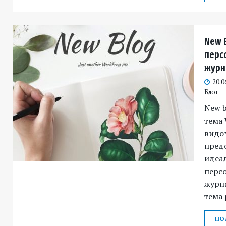
New 
перс
журн
20.0
Блог
New b
тема 
видо
пред
идеал
персо
журна
тема 
ПО