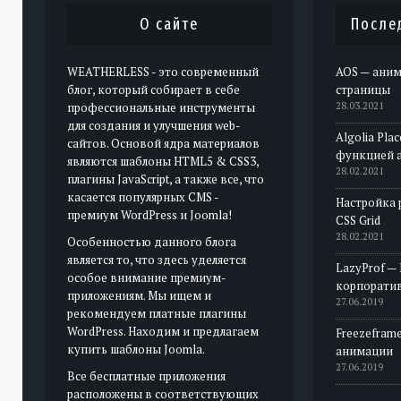
О сайте
После
WEATHERLESS - это современный
AOS — аним
блог, который собирает в себе
страницы
профессиональные инструменты
28.03.2021
для создания и улучшения web-
Algolia Pla
сайтов. Основой ядра материалов
функцией 
являются шаблоны HTML5 & CSS3,
28.02.2021
плагины JavaScript, а также все, что
касается популярных CMS -
Настройка 
премиум WordPress и Joomla!
CSS Grid
28.02.2021
Особенностью данного блога
является то, что здесь уделяется
LazyProf —
особое внимание премиум-
корпорати
приложениям. Мы ищем и
27.06.2019
рекомендуем платные плагины
WordPress. Находим и предлагаем
Freezeframe
купить шаблоны Joomla.
анимации
27.06.2019
Все бесплатные приложения
расположены в соответствующих