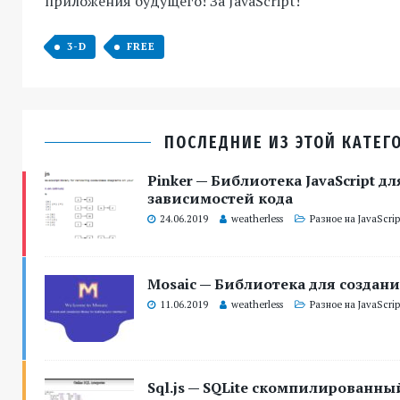
приложения будущего! За JavaScript!
3-D
FREE
ПОСЛЕДНИЕ ИЗ ЭТОЙ КАТЕГ
Pinker — Библиотека JavaScript д
зависимостей кода
24.06.2019
weatherless
Разное на JavaScrip
Mosaic — Библиотека для создани
11.06.2019
weatherless
Разное на JavaScrip
Sql.js — SQLite скомпилированный 