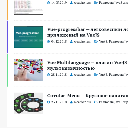
14.05.2019
weatherless
Разное на JavaScrip
Vue-progressbar — легковесный л
приложений на VueJS
04.12.2018
weatherless
VueJS
,
Разное на Ja
Vue Multilanguage — плагин VueJS
мультиязычностью
28.11.2018
weatherless
VueJS
,
Разное на Ja
Circular-Menu — Круговое навиг
23.11.2018
weatherless
Разное на JavaScrip