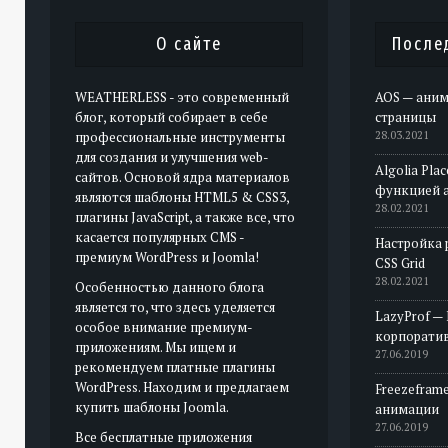
О сайте
После
WEATHERLESS - это современный
AOS — аним
блог, который собирает в себе
страницы
профессиональные инструменты
28.03.2021
для создания и улучшения web-
Algolia Pla
сайтов. Основой ядра материалов
функцией 
являются шаблоны HTML5 & CSS3,
28.02.2021
плагины JavaScript, а также все, что
касается популярных CMS -
Настройка 
премиум WordPress и Joomla!
CSS Grid
28.02.2021
Особенностью данного блога
является то, что здесь уделяется
LazyProf —
особое внимание премиум-
корпорати
приложениям. Мы ищем и
27.06.2019
рекомендуем платные плагины
WordPress. Находим и предлагаем
Freezeframe
купить шаблоны Joomla.
анимации
27.06.2019
Все бесплатные приложения