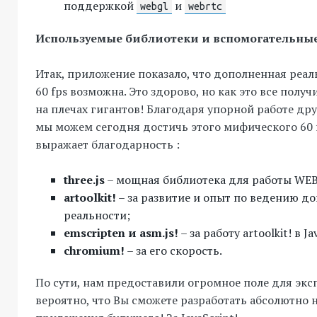
поддержкой
и
webgl
webrtc
Используемые библиотеки и вспомогательны
Итак, приложение показало, что дополненная реал
60 fps возможна. Это здорово, но как это все получ
на плечах гигантов! Благодаря упорной работе др
мы можем сегодня достичь этого мифического 60 f
выражает благодарность :
three.js
– мощная библиотека для работы WEB
artoolkit!
– за развитие и опыт по ведению д
реальности;
emscripten и asm.js!
– за работу artoolkit! в Ja
chromium!
– за его скорость.
По сути, нам предоставили огромное поле для экс
вероятно, что Вы сможете разработать абсолютно 