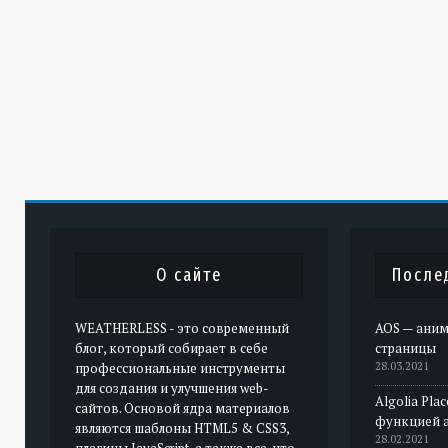
О сайте
После
WEATHERLESS - это современный
AOS — аним
блог, который собирает в себе
страницы
профессиональные инструменты
28.03.2021
для создания и улучшения web-
Algolia Pla
сайтов. Основой ядра материалов
функцией 
являются шаблоны HTML5 & CSS3,
28.02.2021
плагины JavaScript, а также все, что