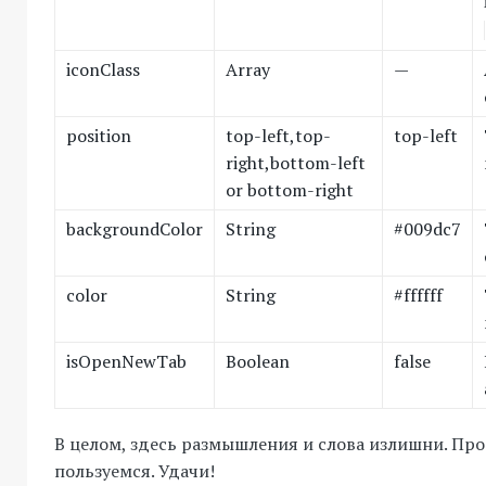
iconClass
Array
—
position
top-left,top-
top-left
right,bottom-left
or bottom-right
backgroundColor
String
#009dc7
color
String
#ffffff
isOpenNewTab
Boolean
false
В целом, здесь размышления и слова излишни. Про
пользуемся. Удачи!