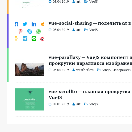
05.04.2019
art
VueJS
vue-social-sharing — поделиться в 
03.04.2019
art
VueJS
vue-parallaxy — VueJS компонент
прокрутки параллакса изображе
03.04.2019
weatherless
VueJS
,
Изображени
vue-scrollto — плавная прокрутка
VueJS
02.01.2019
art
VueJS