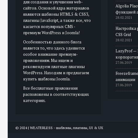
для создания и улучшения web-
Algolia Pla
сайтов. Основой ядра материалов
функцией 
являются шаблоны HTML5 & CSS3,
28.02.2021
плагины JavaScript, а также все, что
касается популярных CMS -
Настройка 
премиум WordPress и Joomla!
CSS Grid
28.02.2021
Особенностью данного блога
является то, что здесь уделяется
LazyProf —
особое внимание премиум-
корпорати
приложениям. Мы ищем и
27.06.2019
рекомендуем платные плагины
WordPress. Находим и предлагаем
Freezeframe
купить шаблоны Joomla.
анимации
27.06.2019
Все бесплатные приложения
расположены в соответствующих
категориях.
© 2024 | WEATERLESS - шаблоны, плагины, UI & UX