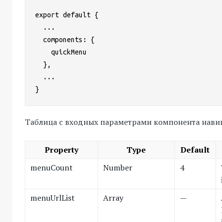
export default {

  ...

  components: {

    quickMenu

  },

  ...

}
Таблица с входных параметрами компонента навиг
Property
Type
Default
menuCount
Number
4
menuUrlList
Array
—