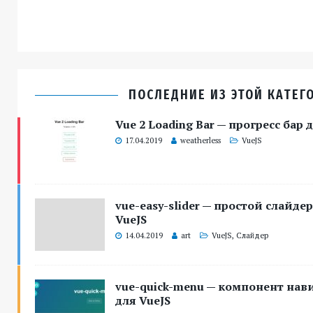
ПОСЛЕДНИЕ ИЗ ЭТОЙ КАТЕГ
Vue 2 Loading Bar — прогресс бар 
17.04.2019
weatherless
VueJS
vue-easy-slider — простой слайде
VueJS
14.04.2019
art
VueJS
,
Слайдер
vue-quick-menu — компонент на
для VueJS