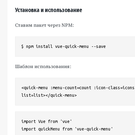
Установка и использование
Ставим пакет через NPM:
$ npm install vue-quick-menu --save
Шаблон использования:
<quick-menu :menu-count=count :icon-class=icons
list=list></quick-menu>
import Vue from 'vue'

import quickMenu from 'vue-quick-menu'
