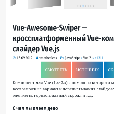
Vue-Awesome-Swiper —
кроссплатформенный Vue-ком
слайдер Vue.js
13.09.2017
weatherless
JavaScript
»
VueJS
» #1211
СМОТРЕТЬ
ИСТОЧНИК
СК
Компонент для Vue (1.x~2.x) с помощью которого 
всевозможные варианты перелистывания слайдов: 
эленметы, горизонтальный скролл и т.д.
С чем мы имеем дело