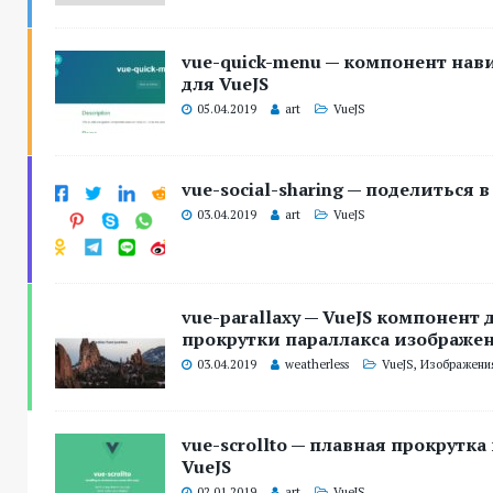
vue-quick-menu — компонент на
для VueJS
05.04.2019
art
VueJS
vue-social-sharing — поделиться в 
03.04.2019
art
VueJS
vue-parallaxy — VueJS компонент
прокрутки параллакса изображе
03.04.2019
weatherless
VueJS
,
Изображени
vue-scrollto — плавная прокрутка
VueJS
02.01.2019
art
VueJS