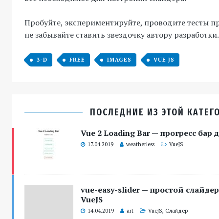
Пробуйте, экспериментируйте, проводите тесты п
не забывайте ставить звездочку автору разработки.
3-D
FREE
IMAGES
VUE JS
ПОСЛЕДНИЕ ИЗ ЭТОЙ КАТЕГ
Vue 2 Loading Bar — прогресс бар 
17.04.2019
weatherless
VueJS
vue-easy-slider — простой слайде
VueJS
14.04.2019
art
VueJS
,
Слайдер