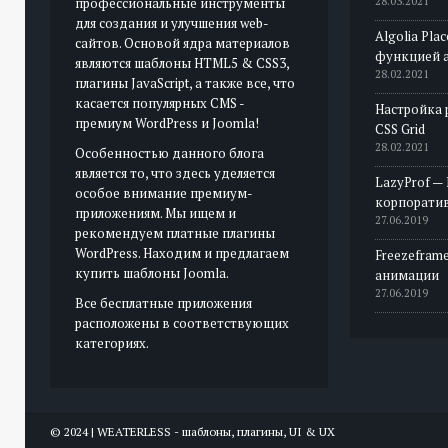
профессиональные инструменты
28.03.2021
для создания и улучшения web-
Algolia Pla
сайтов. Основой ядра материалов
функцией 
являются шаблоны HTML5 & CSS3,
28.02.2021
плагины JavaScript, а также все, что
касается популярных CMS -
Настройка 
премиум WordPress и Joomla!
CSS Grid
28.02.2021
Особенностью данного блога
является то, что здесь уделяется
LazyProf —
особое внимание премиум-
корпорати
приложениям. Мы ищем и
27.06.2019
рекомендуем платные плагины
WordPress. Находим и предлагаем
Freezeframe
купить шаблоны Joomla.
анимации
27.06.2019
Все бесплатные приложения
расположены в соответствующих
категориях.
© 2024 | WEATERLESS - шаблоны, плагины, UI & UX