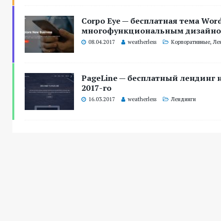
Corpo Eye — бесплатная тема Word
многофункциональным дизайн
08.04.2017
weatherless
Корпоративные
,
Ле
PageLine — бесплатный лендинг н
2017-го
16.03.2017
weatherless
Лендинги