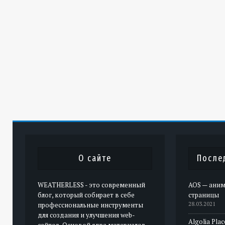
О сайте
После
WEATHERLESS - это современный
AOS — аним
блог, который собирает в себе
страницы
профессиональные инструменты
28.03.2021
для создания и улучшения web-
Algolia Pla
сайтов. Основой ядра материалов