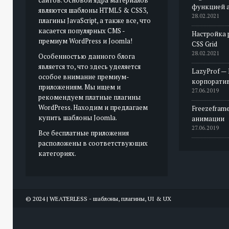
функцией 
являются шаблоны HTML5 & CSS3,
28.02.2021
плагины JavaScript, а также все, что
касается популярных CMS -
Настройка 
премиум WordPress и Joomla!
CSS Grid
28.02.2021
Особенностью данного блога
является то, что здесь уделяется
LazyProf —
особое внимание премиум-
корпорати
приложениям. Мы ищем и
27.06.2019
рекомендуем платные плагины
WordPress. Находим и предлагаем
Freezeframe
купить шаблоны Joomla.
анимации
27.06.2019
Все бесплатные приложения
расположены в соответствующих
категориях.
© 2024 | WEATERLESS - шаблоны, плагины, UI & UX