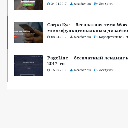
24.04.2017
weatherless
Лендинги
Corpo Eye — бесплатная тема Word
многофункциональным дизайн
08.04.2017
weatherless
Корпоративные
,
Ле
PageLine — бесплатный лендинг н
2017-го
16.03.2017
weatherless
Лендинги