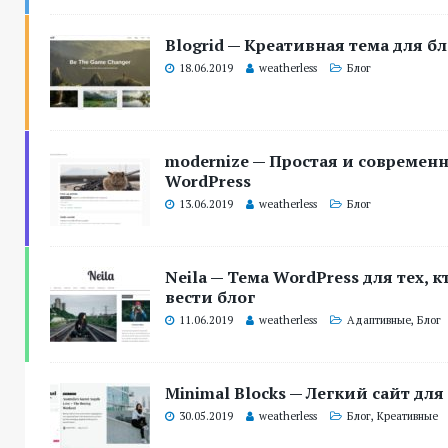
Blogrid — Креативная тема для б
18.06.2019
weatherless
Блог
modernize — Простая и современн
WordPress
13.06.2019
weatherless
Блог
Neila — Тема WordPress для тех, к
вести блог
11.06.2019
weatherless
Адаптивные
,
Блог
Minimal Blocks — Легкий сайт для
30.05.2019
weatherless
Блог
,
Креативные