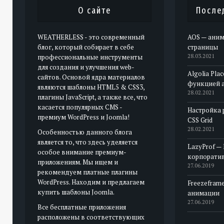
О сайте
После
WEATHERLESS - это современный
AOS — аним
блог, который собирает в себе
страницы
профессиональные инструменты
28.03.2021
для создания и улучшения web-
Algolia Pla
сайтов. Основой ядра материалов
функцией 
являются шаблоны HTML5 & CSS3,
28.02.2021
плагины JavaScript, а также все, что
касается популярных CMS -
Настройка 
премиум WordPress и Joomla!
CSS Grid
28.02.2021
Особенностью данного блога
является то, что здесь уделяется
LazyProf —
особое внимание премиум-
корпорати
приложениям. Мы ищем и
27.06.2019
рекомендуем платные плагины
WordPress. Находим и предлагаем
Freezeframe
купить шаблоны Joomla.
анимации
27.06.2019
Все бесплатные приложения
расположены в соответствующих