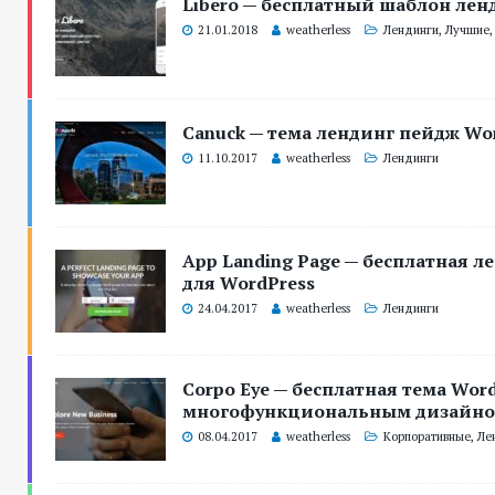
Libero — бесплатный шаблон лен
21.01.2018
weatherless
Лендинги
,
Лучшие
Canuck — тема лендинг пейдж Wo
11.10.2017
weatherless
Лендинги
App Landing Page — бесплатная л
для WordPress
24.04.2017
weatherless
Лендинги
Corpo Eye — бесплатная тема Word
многофункциональным дизайн
08.04.2017
weatherless
Корпоративные
,
Ле