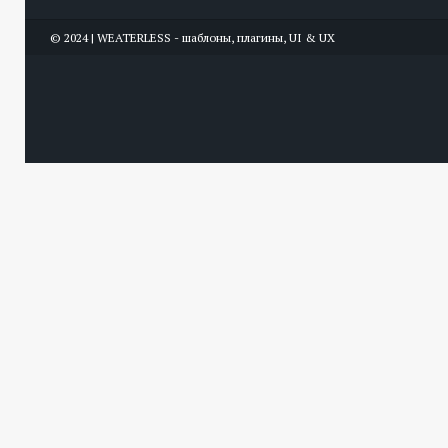
© 2024 | WEATERLESS - шаблоны, плагины, UI & UX