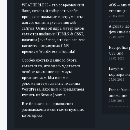
WEATHERLESS - это современный
AOS — аним
блог, который собирает в себе
страницы
профессиональные инструменты
28.03.2021
для создания и улучшения web-
Algolia Pla
сайтов. Основой ядра материалов
функцией 
являются шаблоны HTML5 & CSS3,
28.02.2021
плагины JavaScript, а также все, что
касается популярных CMS -
Настройка 
премиум WordPress и Joomla!
CSS Grid
28.02.2021
Особенностью данного блога
является то, что здесь уделяется
LazyProf —
особое внимание премиум-
корпорати
приложениям. Мы ищем и
27.06.2019
рекомендуем платные плагины
WordPress. Находим и предлагаем
Freezeframe
купить шаблоны Joomla.
анимации
27.06.2019
Все бесплатные приложения
расположены в соответствующих
категориях.