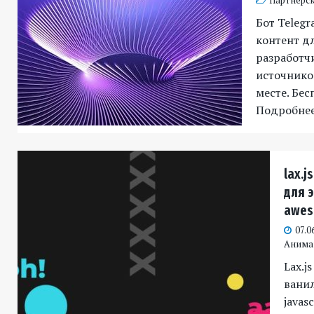
Партнёрск
Бот Telegr
контент д
разработч
источников
месте. Бес
Подробне
lax.j
для 
awe
07.0
Анима
Lax.j
вани
javas