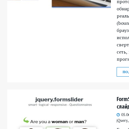
прот
обнар
реал
(boun
брауз
испол
свер
сеть,
прогн
ПО
Form
слай
05.0
jQuery