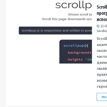
Scrol
прогр
испо
21.0
JavaScr
Scrol
адапт
около
чисто
данн
заклю
практ
возн
скрол
ПО