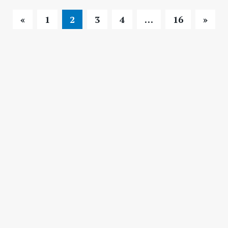
«
1
2
3
4
…
16
»