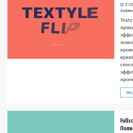
27.0
Анима
Texty
привл
эффек
помо
кроше
ярки
спосо
эффе
проек
ПО
Fulls
Полн