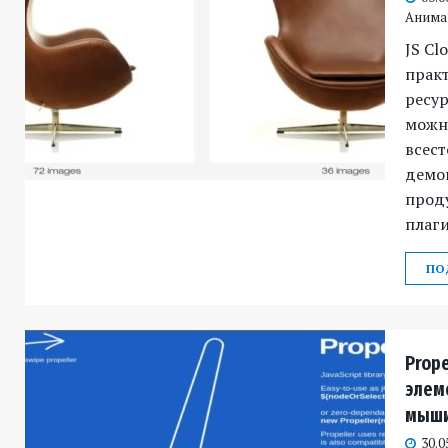
Анима
JS Cl
прак
ресур
можн
всес
демо
проду
плаги
ПО
Prope
элем
мыши
30.0