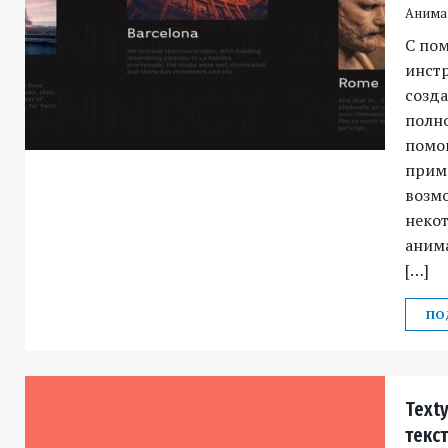
Анима
С по
инст
созд
полн
помощ
прим
возм
неко
аним
[…]
ПО
Texty
текст