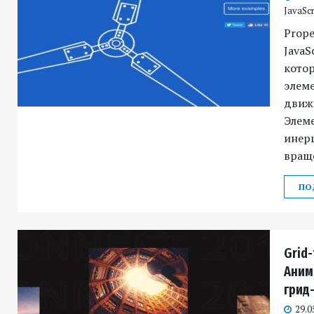
JavaScr
Prope
JavaS
кото
элем
движ
Элем
инер
враще
ПО
Grid-
Аним
грид-
29.0