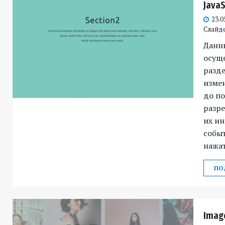
JavaS
23.0
Слайд
Данн
осущ
разде
изме
до п
разр
их и
событ
нажа
ПО
Imag