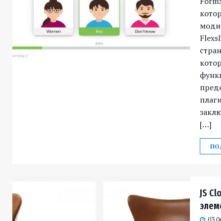
FormS
кото
моди
Flexs
стра
котор
функц
пред
плаг
заклю
[…]
ПО
JS C
элем
03.0