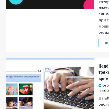
котор
плав
аним
при с
мощн
беспл
ПО
Handt
трек
врем
06.0
JavaScr
Handt
библ