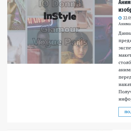
Аним
изоб
22.0
Анима
Данна
предс
эксп
макет
стол
аним
пере
нажат
Полу
инфо
ПО