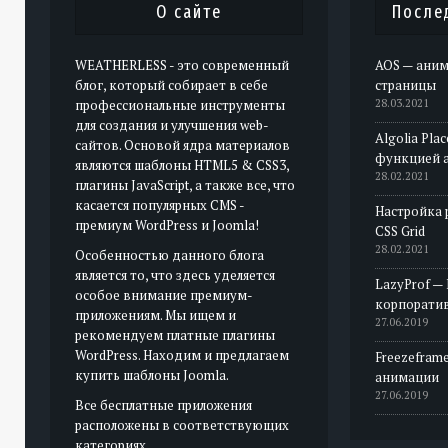
О сайте
После
WEATHERLESS - это современный
AOS — аним
блог, который собирает в себе
страницы
профессиональные инструменты
28.03.2021
для создания и улучшения web-
Algolia Pla
сайтов. Основой ядра материалов
функцией 
являются шаблоны HTML5 & CSS3,
28.02.2021
плагины JavaScript, а также все, что
касается популярных CMS -
Настройка 
премиум WordPress и Joomla!
CSS Grid
28.02.2021
Особенностью данного блога
является то, что здесь уделяется
LazyProf —
особое внимание премиум-
корпорати
приложениям. Мы ищем и
27.06.2019
рекомендуем платные плагины
WordPress. Находим и предлагаем
Freezeframe
купить шаблоны Joomla.
анимации
27.06.2019
Все бесплатные приложения
расположены в соответствующих
категориях.