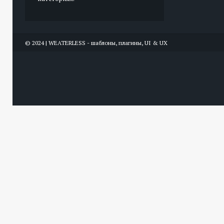
© 2024 | WEATERLESS - шаблоны, плагины, UI & UX