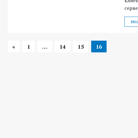
клиен
серве
ПО
«
1
…
14
15
16