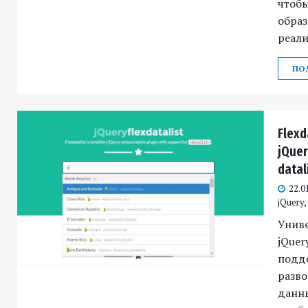
чтобы
образ
реали
ПО
Flexd
jQue
datal
22.0
jQuery
Унив
jQuer
подд
разв
данны