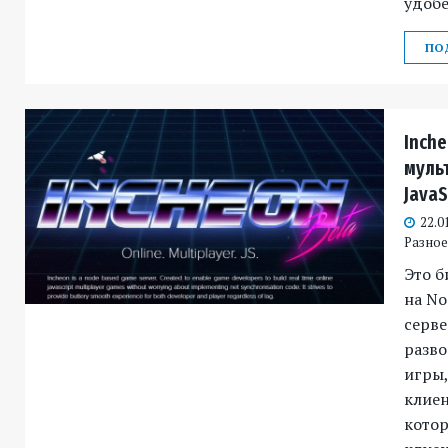
удобе
ПО
Inch
муль
JavaS
22.0
Разное 
Это б
на No
серве
разво
игры,
клиен
кото