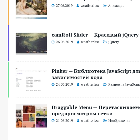
27.06.2019
weatherless
Анимация
camRoll Slider — Красивый jQuery
26.06.2019
weatherless
jQuery
Pinker — Библиотека JavaScript д
зависимостей кода
24.06.2019
weatherless
Разное на JavaScrip
Draggable Menu — Перетаскиваем
предпросмотром сетки
21.06.2019
weatherless
Изображения