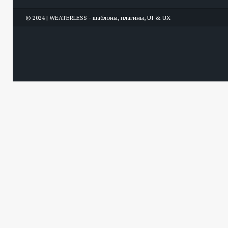
© 2024 | WEATERLESS - шаблоны, плагины, UI & UX