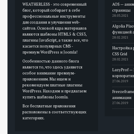
WEATHERLESS - это современный
AOS — аним
блог, который собирает в себе
страницы
профессиональные инструменты
28.03.2021
для создания и улучшения web-
Algolia Pla
сайтов. Основой ядра материалов
функцией 
являются шаблоны HTML5 & CSS3,
28.02.2021
плагины JavaScript, а также все, что
касается популярных CMS -
Настройка 
премиум WordPress и Joomla!
CSS Grid
28.02.2021
Особенностью данного блога
является то, что здесь уделяется
LazyProf —
особое внимание премиум-
корпорати
приложениям. Мы ищем и
27.06.2019
рекомендуем платные плагины
WordPress. Находим и предлагаем
Freezeframe
купить шаблоны Joomla.
анимации
27.06.2019
Все бесплатные приложения
расположены в соответствующих
категориях.