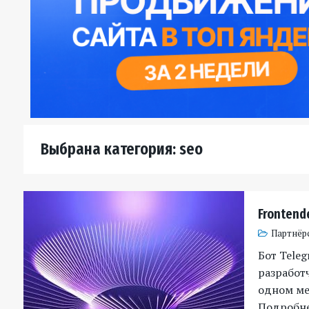
Выбрана категория: seo
Frontend
Партнёр
Бот Tele
разработч
одном мес
Подробн