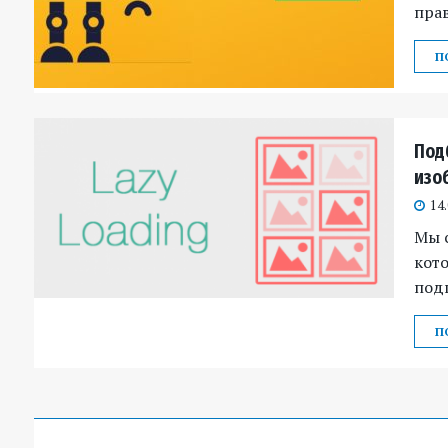
прав
П
Под
изо
14
Мы с
кот
под
П