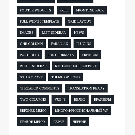
FOOTER WIDGETS
FREE
FRONTEND PACK
FULL WIDTH TEMPLATE
GRID LAYOUT
IMAGES
LEFT SIDEBAR
NEWS
ONE COLUMN
PARALLAX
PLUGINS
PORTFOLIO
POST FORMATS
PREMIUM
RIGHT SIDEBAR
RTL LANGUAGE SUPPORT
STICKY POST
THEME OPTIONS
THREADED COMMENTS
TRANSLATION READY
TWO COLUMNS
VUE JS
БЕЛЫЕ
БРАУЗЕРЫ
ВЕРХНЕЕ МЕНЮ
МНОГОФУНКЦИОНАЛЬНЫЙ WP
ПРАВОЕ МЕНЮ
СЕРЫЕ
ЧЕРНЫЕ