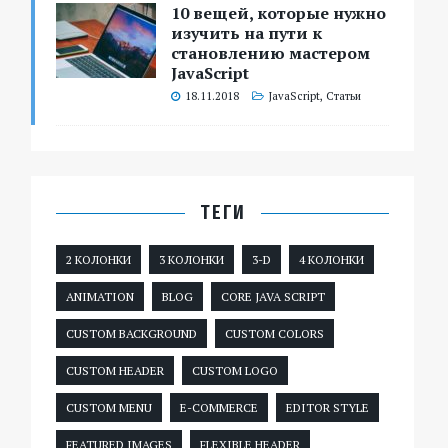
10 вещей, которые нужно
изучить на пути к
становлению мастером
JavaScript
18.11.2018
JavaScript
,
Статьи
ТЕГИ
2 КОЛОНКИ
3 КОЛОНКИ
3-D
4 КОЛОНКИ
ANIMATION
BLOG
CORE JAVA SCRIPT
CUSTOM BACKGROUND
CUSTOM COLORS
CUSTOM HEADER
CUSTOM LOGO
CUSTOM MENU
E-COMMERCE
EDITOR STYLE
FEATURED IMAGES
FLEXIBLE HEADER