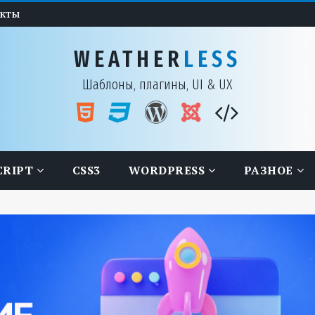
АКТЫ
WEATHER
LESS
Шаблоны, плагины, UI & UX
CRIPT
CSS3
WORDPRESS
РАЗНОЕ