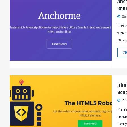
Anch
кли
06
Небо
текс
речь
П
html
исп
27.
Инте
пом
ситу