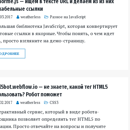
orme.js — ищем в тексте URL и делаем из из них
кабельные ссылки
.03.2017
weatherless
Разное на JavaScript
льшая библиотека JavaScript, которая конвертирует
товые ссылки в якорные. Чтобы понять, о чем идет
, просто взгляните на демо-страницу.
ОДРОБНЕЕ
5bot.webflow.io — не знаете, какой тег HTML5
ользовать? Робот поможет
02.2017
weatherless
CSS3
рактивный сервис, который в виде робота-
ощника позволяет определить тег HTML5 по
ации. Просто отвечайте на вопросы и получите