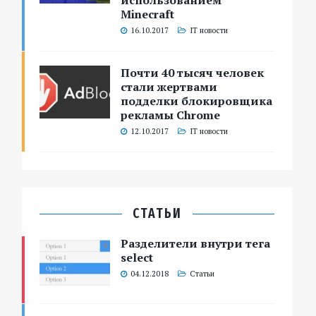
использованием
Minecraft
16.10.2017
IT новости
Почти 40 тысяч человек
стали жертвами
подделки блокировщика
рекламы Chrome
12.10.2017
IT новости
СТАТЬИ
Разделители внутри тега
select
04.12.2018
Статьи