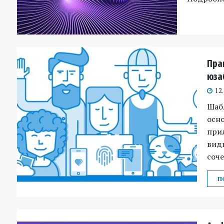
Пра
юза
12
Шаб
осн
прил
види
соче
П