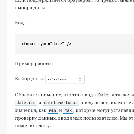
Если поддерживается браузером, то предоставляе
выбора даты.
Код:
<input type="date" />
Пример работы:
Выбор даты:
Обратите внимание, что тип ввода
, а также 
Date
и
предлагают полезные а
datetime
datetime-local
значения, как
и
, которые могут устанавл
min
max
проверку данных, вводимых пользователем. Мы э
ниже по тексту.