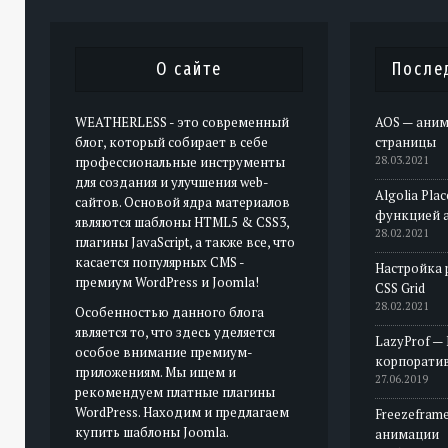
О сайте
После
WEATHERLESS - это современный
AOS — аним
блог, который собирает в себе
страницы
профессиональные инструменты
28.03.2021
для создания и улучшения web-
Algolia Pla
сайтов. Основой ядра материалов
функцией 
являются шаблоны HTML5 & CSS3,
28.02.2021
плагины JavaScript, а также все, что
касается популярных CMS -
Настройка 
премиум WordPress и Joomla!
CSS Grid
28.02.2021
Особенностью данного блога
является то, что здесь уделяется
LazyProf —
особое внимание премиум-
корпорати
приложениям. Мы ищем и
27.06.2019
рекомендуем платные плагины
WordPress. Находим и предлагаем
Freezeframe
купить шаблоны Joomla.
анимации