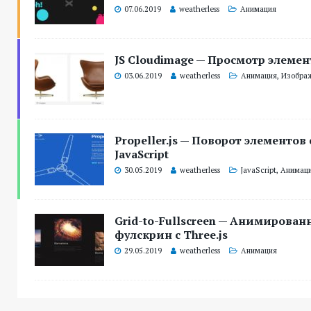
07.06.2019
weatherless
Анимация
JS Cloudimage — Просмотр элемент
03.06.2019
weatherless
Анимация
,
Изобра
Propeller.js — Поворот элемент
JavaScript
30.05.2019
weatherless
JavaScript
,
Анимац
Grid-to-Fullscreen — Анимирован
фулскрин с Three.js
29.05.2019
weatherless
Анимация