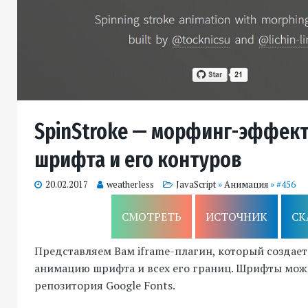
SpinStroke — морфинг-эффект
шрифта и его контуров
20.02.2017
weatherless
JavaScript
»
Анимация
» #456
СМОТРЕТЬ
ИСТОЧНИК
СК
Представляем Вам iframe-плагин, который создае
анимацию шрифта и всех его границ. Шрифты мож
репозитория Google Fonts.