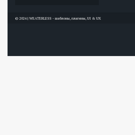
© 2024 | WEATERLESS - шаблоны, плагины, UI & UX