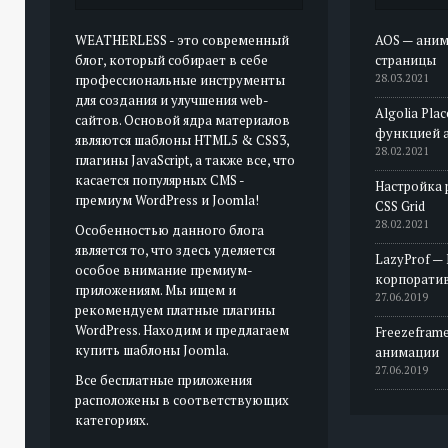
WEATHERLESS - это современный
AOS — аним
блог, который собирает в себе
страницы
профессиональные инструменты
28.03.2021
для создания и улучшения web-
Algolia Pla
сайтов. Основой ядра материалов
функцией 
являются шаблоны HTML5 & CSS3,
28.02.2021
плагины JavaScript, а также все, что
касается популярных CMS -
Настройка 
премиум WordPress и Joomla!
CSS Grid
28.02.2021
Особенностью данного блога
является то, что здесь уделяется
LazyProf —
особое внимание премиум-
корпорати
приложениям. Мы ищем и
27.06.2019
рекомендуем платные плагины
WordPress. Находим и предлагаем
Freezeframe
купить шаблоны Joomla.
анимации
27.06.2019
Все бесплатные приложения
расположены в соответствующих
категориях.