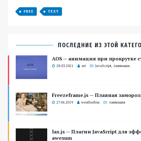
FREE
TEXT
ПОСЛЕДНИЕ ИЗ ЭТОЙ КАТЕГ
AOS — анимация при прокрутке 
28.03.2021
art
JavaScript
,
Анимация
Freezeframe.js — Плавная заморо
27.06.2019
weatherless
Анимация
lax.js — Плагин JavaScript для э
awesum