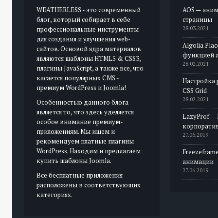
WEATHERLESS - это современный
AOS — аним
блог, который собирает в себе
страницы
профессиональные инструменты
28.03.2021
для создания и улучшения web-
Algolia Pla
сайтов. Основой ядра материалов
функцией 
являются шаблоны HTML5 & CSS3,
28.02.2021
плагины JavaScript, а также все, что
касается популярных CMS -
Настройка 
премиум WordPress и Joomla!
CSS Grid
28.02.2021
Особенностью данного блога
является то, что здесь уделяется
LazyProf —
особое внимание премиум-
корпорати
приложениям. Мы ищем и
27.06.2019
рекомендуем платные плагины
WordPress. Находим и предлагаем
Freezeframe
купить шаблоны Joomla.
анимации
27.06.2019
Все бесплатные приложения
расположены в соответствующих
категориях.