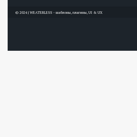
© 2024 | WEATERLESS - шаблоны, плагины, UI & UX