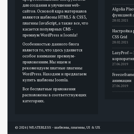
для создания и улучшения web-
Algolia Pla
сайтов. Основой ядра материалов
функцией 
являются шаблоны HTML5 & CSS3,
28.02.2021
плагины JavaScript, а также все, что
касается популярных CMS -
Настройка 
премиум WordPress и Joomla!
CSS Grid
28.02.2021
Особенностью данного блога
является то, что здесь уделяется
LazyProf —
особое внимание премиум-
корпорати
приложениям. Мы ищем и
27.06.2019
рекомендуем платные плагины
WordPress. Находим и предлагаем
Freezeframe
купить шаблоны Joomla.
анимации
27.06.2019
Все бесплатные приложения
расположены в соответствующих
категориях.
© 2024 | WEATERLESS - шаблоны, плагины, UI & UX