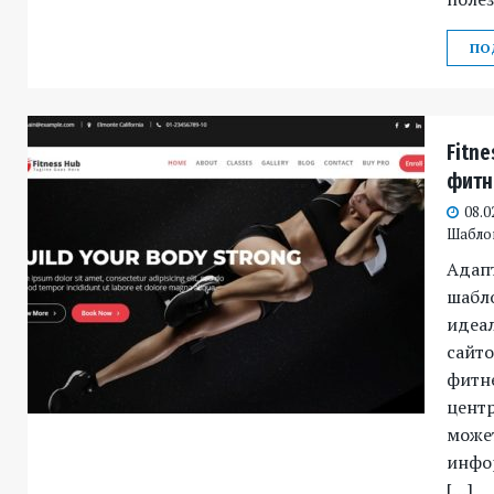
ПО
Fitne
фитн
08.0
Шабло
Адап
шабло
идеа
сайто
фитне
центр
може
инфо
[…]