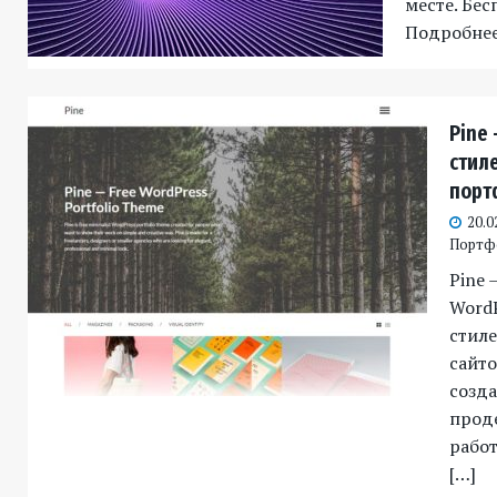
месте. Бес
Подробне
Pine 
стил
порт
20.0
Портф
Pine 
WordP
стил
сайто
созда
прод
работ
[…]