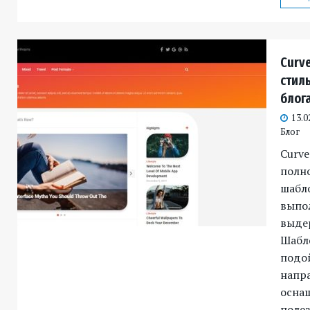
Curve
стил
блог
13.0
Блог
Curve
полн
шабл
выпол
выде
Шабл
подо
напра
осна
полез