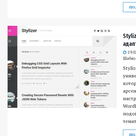
ПО
Styli
адап
19.0
Шабло
Styli
унив
котор
арсе
настр
WordP
подо
темат
ПО