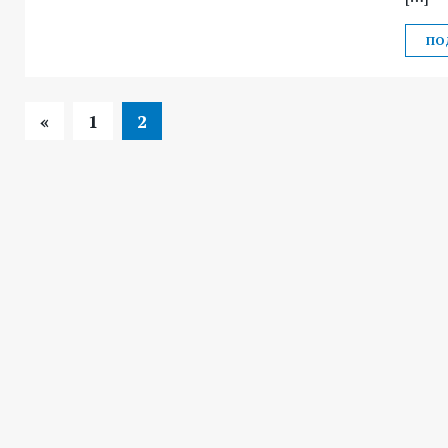
ПО
«
1
2