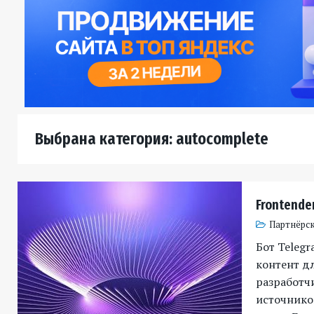
Выбрана категория: autocomplete
Frontender
Партнёрск
Бот Telegr
контент д
разработч
источников