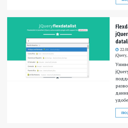
Flexd
jQue
datal
22.0
jQuery
Унив
jQuer
подд
разв
данны
удобе
ПО