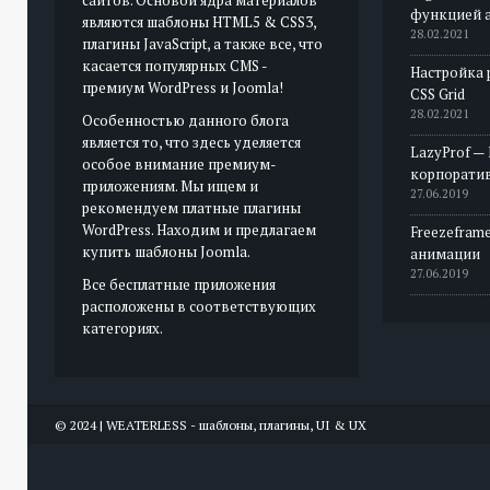
функцией 
являются шаблоны HTML5 & CSS3,
28.02.2021
плагины JavaScript, а также все, что
касается популярных CMS -
Настройка 
премиум WordPress и Joomla!
CSS Grid
28.02.2021
Особенностью данного блога
является то, что здесь уделяется
LazyProf —
особое внимание премиум-
корпорати
приложениям. Мы ищем и
27.06.2019
рекомендуем платные плагины
WordPress. Находим и предлагаем
Freezeframe
купить шаблоны Joomla.
анимации
27.06.2019
Все бесплатные приложения
расположены в соответствующих
категориях.
© 2024 | WEATERLESS - шаблоны, плагины, UI & UX