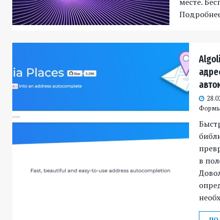
месте. Бес
Подробне
Algol
адре
авто
28.0
Форм
Быстр
библи
превр
в пол
Довол
опред
необ
ПО