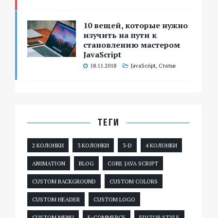
10 вещей, которые нужно
изучить на пути к
становлению мастером
JavaScript
18.11.2018
JavaScript
,
Статьи
ТЕГИ
2 КОЛОНКИ
3 КОЛОНКИ
3-D
4 КОЛОНКИ
ANIMATION
BLOG
CORE JAVA SCRIPT
CUSTOM BACKGROUND
CUSTOM COLORS
CUSTOM HEADER
CUSTOM LOGO
CUSTOM MENU
E-COMMERCE
EDITOR STYLE