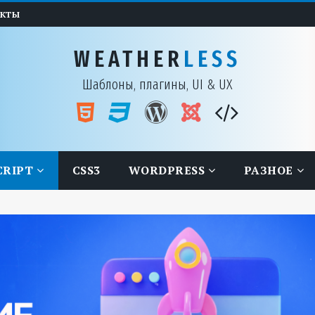
АКТЫ
WEATHER
LESS
Шаблоны, плагины, UI & UX
CRIPT
CSS3
WORDPRESS
РАЗНОЕ