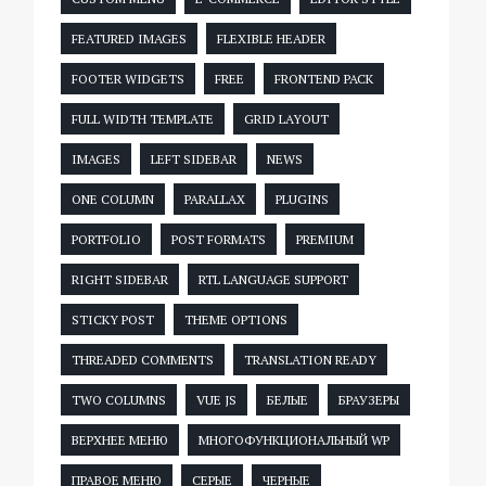
FEATURED IMAGES
FLEXIBLE HEADER
FOOTER WIDGETS
FREE
FRONTEND PACK
FULL WIDTH TEMPLATE
GRID LAYOUT
IMAGES
LEFT SIDEBAR
NEWS
ONE COLUMN
PARALLAX
PLUGINS
PORTFOLIO
POST FORMATS
PREMIUM
RIGHT SIDEBAR
RTL LANGUAGE SUPPORT
STICKY POST
THEME OPTIONS
THREADED COMMENTS
TRANSLATION READY
TWO COLUMNS
VUE JS
БЕЛЫЕ
БРАУЗЕРЫ
ВЕРХНЕЕ МЕНЮ
МНОГОФУНКЦИОНАЛЬНЫЙ WP
ПРАВОЕ МЕНЮ
СЕРЫЕ
ЧЕРНЫЕ