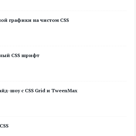
ьной графики на чистом CSS
вный CSS шрифт
айд-шоу с CSS Grid и TweenMax
 CSS