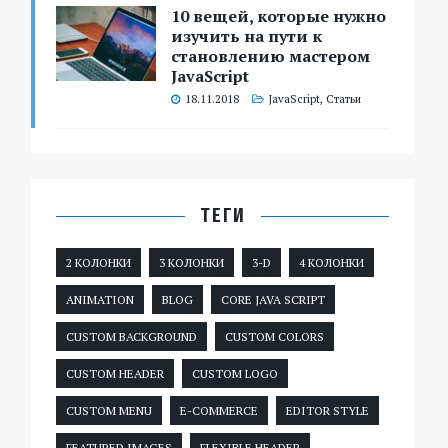
10 вещей, которые нужно
изучить на пути к
становлению мастером
JavaScript
18.11.2018
JavaScript
,
Статьи
ТЕГИ
2 КОЛОНКИ
3 КОЛОНКИ
3-D
4 КОЛОНКИ
ANIMATION
BLOG
CORE JAVA SCRIPT
CUSTOM BACKGROUND
CUSTOM COLORS
CUSTOM HEADER
CUSTOM LOGO
CUSTOM MENU
E-COMMERCE
EDITOR STYLE
FEATURED IMAGES
FLEXIBLE HEADER