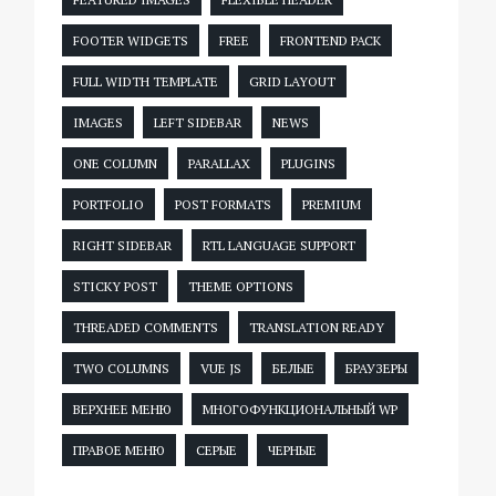
FOOTER WIDGETS
FREE
FRONTEND PACK
FULL WIDTH TEMPLATE
GRID LAYOUT
IMAGES
LEFT SIDEBAR
NEWS
ONE COLUMN
PARALLAX
PLUGINS
PORTFOLIO
POST FORMATS
PREMIUM
RIGHT SIDEBAR
RTL LANGUAGE SUPPORT
STICKY POST
THEME OPTIONS
THREADED COMMENTS
TRANSLATION READY
TWO COLUMNS
VUE JS
БЕЛЫЕ
БРАУЗЕРЫ
ВЕРХНЕЕ МЕНЮ
МНОГОФУНКЦИОНАЛЬНЫЙ WP
ПРАВОЕ МЕНЮ
СЕРЫЕ
ЧЕРНЫЕ