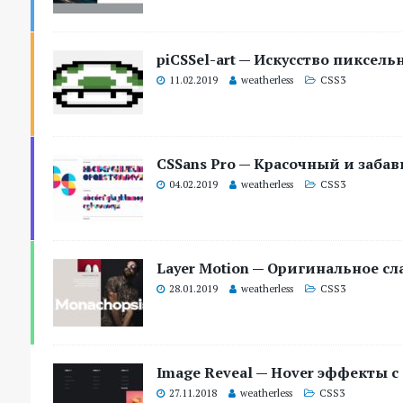
piCSSel-art — Искусство пиксел
11.02.2019
weatherless
CSS3
CSSans Pro — Красочный и заба
04.02.2019
weatherless
CSS3
Layer Motion — Оригинальное сл
28.01.2019
weatherless
CSS3
Image Reveal — Hover эффекты с
27.11.2018
weatherless
CSS3