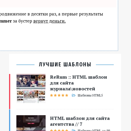
продвижение в десятки раз, а первые результаты
mmer
за бустер
вернут деньги.
ЛУЧШИЕ ШАБЛОНЫ
ReRum :: HTML шаблон
для сайта
журнала\новостей
Шаблоны HTML5
HTML шаблон для сайта
агентства // 7
Шаблоны HTML за 99