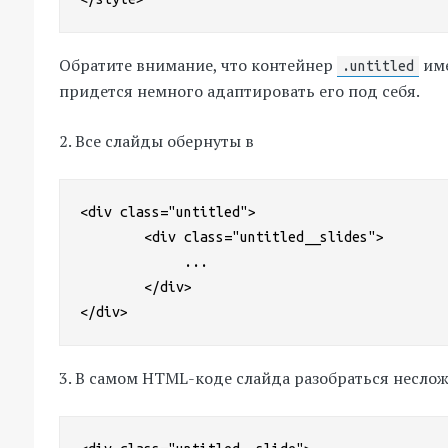
Обратите внимание, что контейнер
име
.untitled
придется немного адаптировать его под себя.
2. Все слайды обернуты в
<div class="untitled">

	<div class="untitled__slides">

             ...

        </div>

</div>
3. В самом HTML-коде слайда разобраться несло