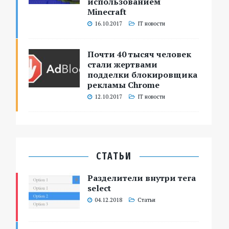
использованием
Minecraft
16.10.2017
IT новости
Почти 40 тысяч человек
стали жертвами
подделки блокировщика
рекламы Chrome
12.10.2017
IT новости
СТАТЬИ
Разделители внутри тега
select
04.12.2018
Статьи