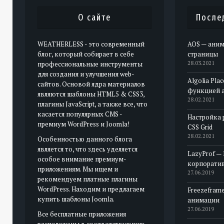
О сайте
После
WEATHERLESS - это современный
AOS — аним
блог, который собирает в себе
страницы
профессиональные инструменты
28.03.2021
для создания и улучшения web-
Algolia Pla
сайтов. Основой ядра материалов
функцией 
являются шаблоны HTML5 & CSS3,
28.02.2021
плагины JavaScript, а также все, что
касается популярных CMS -
Настройка 
премиум WordPress и Joomla!
CSS Grid
28.02.2021
Особенностью данного блога
является то, что здесь уделяется
LazyProf —
особое внимание премиум-
корпорати
приложениям. Мы ищем и
27.06.2019
рекомендуем платные плагины
WordPress. Находим и предлагаем
Freezeframe
купить шаблоны Joomla.
анимации
27.06.2019
Все бесплатные приложения