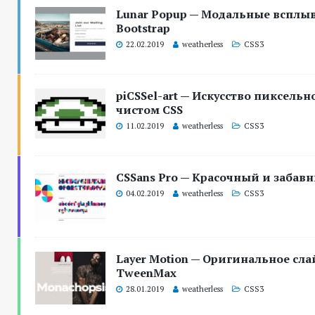
Lunar Popup — Модальные всплы
Bootstrap
22.02.2019
weatherless
CSS3
piCSSel-art — Искусство пиксель
чистом CSS
11.02.2019
weatherless
CSS3
CSSans Pro — Красочный и забав
04.02.2019
weatherless
CSS3
Layer Motion — Оригинальное слай
TweenMax
28.01.2019
weatherless
CSS3