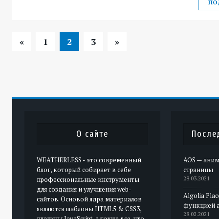
ПО
«
1
2
3
»
О сайте
После
WEATHERLESS - это современный
AOS — аним
блог, который собирает в себе
страницы
профессиональные инструменты
28.03.2021
для создания и улучшения web-
Algolia Pla
сайтов. Основой ядра материалов
функцией 
являются шаблоны HTML5 & CSS3,
28.02.2021
плагины JavaScript, а также все, что