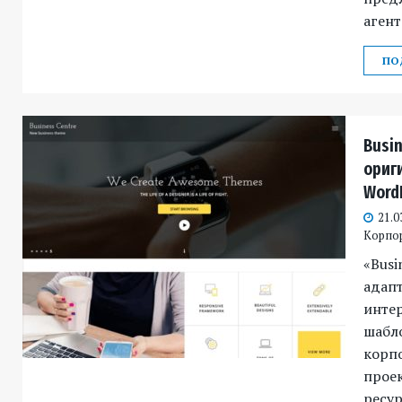
агент
ПО
Busi
ориг
Word
21.0
Корпо
«Busi
адап
инте
шабл
корпо
проек
ресу