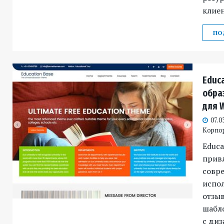
клиен
ПО
Educ
обра
для 
07.0
Корпо
Educa
прив
совре
испо
отзы
шабл
с диз