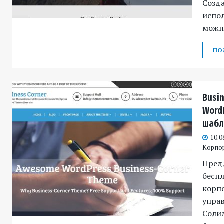
Созда
испо
можно
ПО
Busin
Word
шабл
10.0
Корпо
Предл
бесп
корпо
управ
Соли