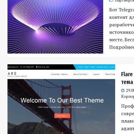
Партнёрск
Бот Telegr
контент д
разработч
источников
месте. Бес
Подробне
Flare
тема
29.0
Корпо
Проф
совре
плав
адап