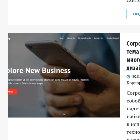
сайта
ПО
Corp
тема
мног
диза
08.0
Корпо
Corpo
собо
наде
гибк
в исп
техн
и оч