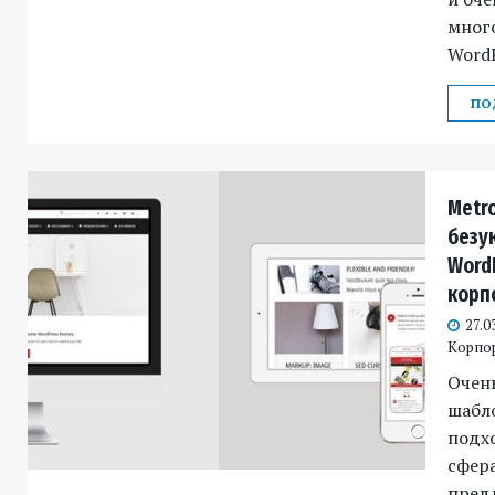
мног
WordP
ПО
Metr
безу
Word
корп
27.0
Корпо
Очень
шабл
подхо
сфера
пред