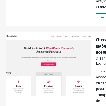
безу
стиле
ПО
Chec
шабл
новог
16.0
Корпо
Также
особ
явля
реал
товар
боль