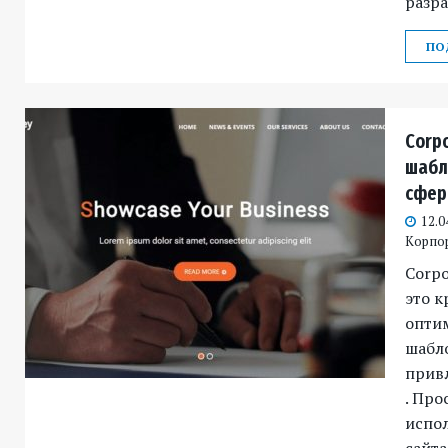
разра
ПО
Corp
шабл
сфер
12.0
Корпо
Corpo
это к
опти
шабло
прив
. Про
испол