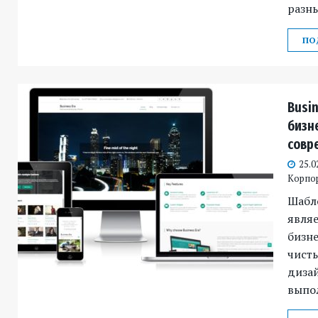
разны
ПО
Busin
бизне
совр
25.0
Корпо
Шабло
явля
бизне
чист
дизай
выпол