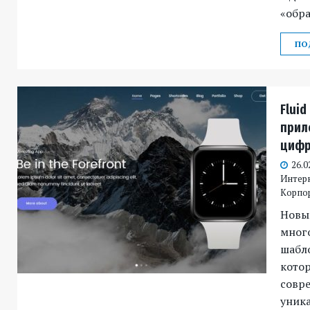
«обра
ПО
Fluid
прил
цифр
26.0
Интер
Корпо
Новы
мног
шабло
котор
совр
уника