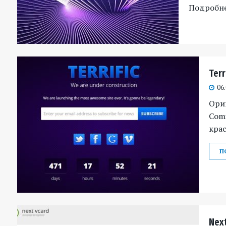
Подробн
Ter
06
Ори
Comi
крас
П
Nex