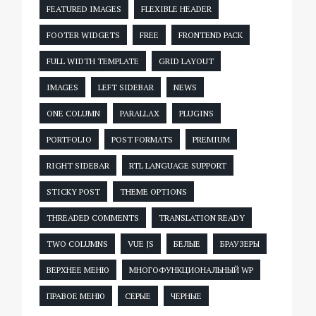
FEATURED IMAGES
FLEXIBLE HEADER
FOOTER WIDGETS
FREE
FRONTEND PACK
FULL WIDTH TEMPLATE
GRID LAYOUT
IMAGES
LEFT SIDEBAR
NEWS
ONE COLUMN
PARALLAX
PLUGINS
PORTFOLIO
POST FORMATS
PREMIUM
RIGHT SIDEBAR
RTL LANGUAGE SUPPORT
STICKY POST
THEME OPTIONS
THREADED COMMENTS
TRANSLATION READY
TWO COLUMNS
VUE JS
БЕЛЫЕ
БРАУЗЕРЫ
ВЕРХНЕЕ МЕНЮ
МНОГОФУНКЦИОНАЛЬНЫЙ WP
ПРАВОЕ МЕНЮ
СЕРЫЕ
ЧЕРНЫЕ