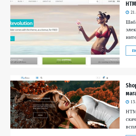
HTM
21
Шаб
эле
инте
П
Sho
маг
13
HTM
скач
всп