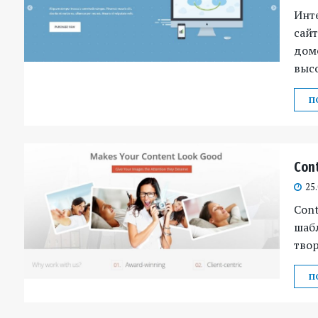
Инт
сайт
доме
высо
П
Con
25
Con
шаб
тво
П