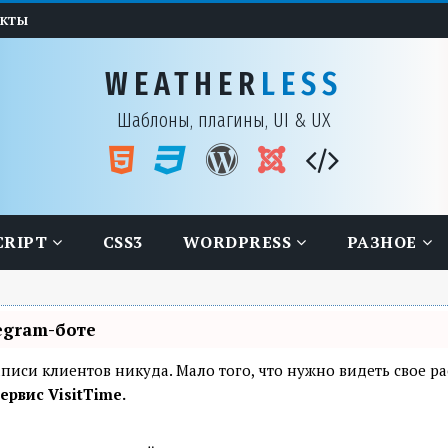
АКТЫ
WEATHER
LESS
Шаблоны, плагины, UI & UX
CRIPT
CSS3
WORDPRESS
РАЗНОЕ
egram-боте
я записи клиентов никуда. Мало того, что нужно видеть свое 
ервис VisitTime.