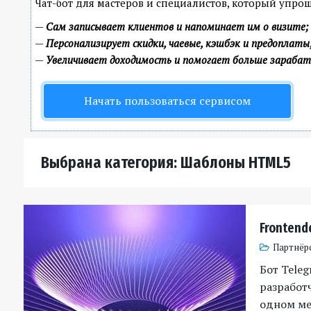
Чат-бот для мастеров и специалистов, который упро
—
Сам записывает клиентов и напоминает им о визите;
—
Персонализирует скидки, чаевые, кэшбэк и предоплаты
—
Увеличивает доходимость и помогает больше зараба
Начать пользоваться сервисом
Выбрана категория: Шаблоны HTML5
Frontend
Партнёр
Бот Tele
разработч
одном мес