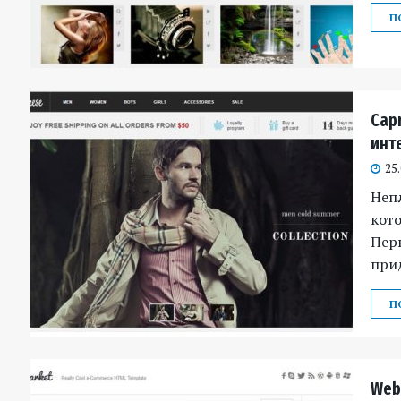
П
Cap
инт
25
Неп
кото
Пер
при
П
Web