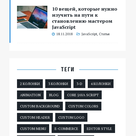
10 вещей, которые нужно
изучить на пути к
становлению мастером
JavaScript
18.11.2018
JavaScript
,
Статьи
ТЕГИ
2 КОЛОНКИ
3 КОЛОНКИ
3-D
4 КОЛОНКИ
ANIMATION
BLOG
CORE JAVA SCRIPT
CUSTOM BACKGROUND
CUSTOM COLORS
CUSTOM HEADER
CUSTOM LOGO
CUSTOM MENU
E-COMMERCE
EDITOR STYLE