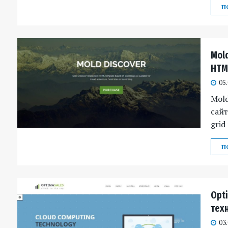
П
Mol
HTM
05
Mold
сайт
grid
П
Opt
тех
03