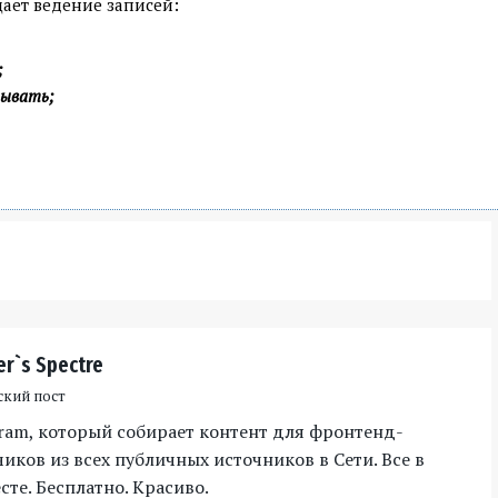
щает ведение записей:
;
тывать;
er`s Spectre
ский пост
gram, который собирает контент для фронтенд-
иков из всех публичных источников в Сети. Все в
те. Бесплатно. Красиво.