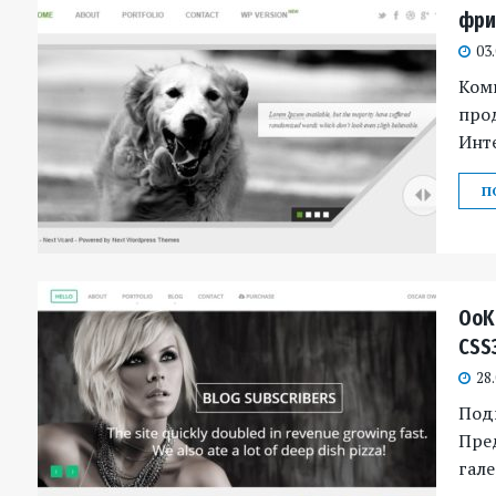
фри
03
Комп
про
Инт
П
OoK
CSS
28
Под
Пре
гале