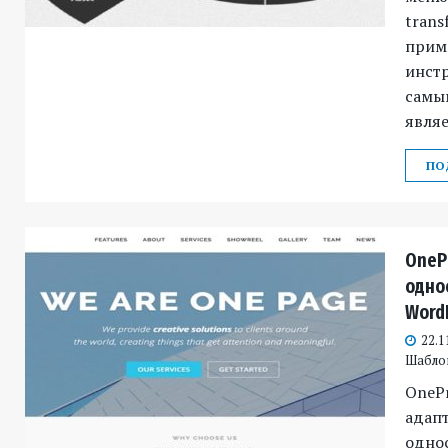
trans
прим
инстр
самы
являе
ПО
OneP
одно
Word
22.1
Шабло
OnePr
адап
одно