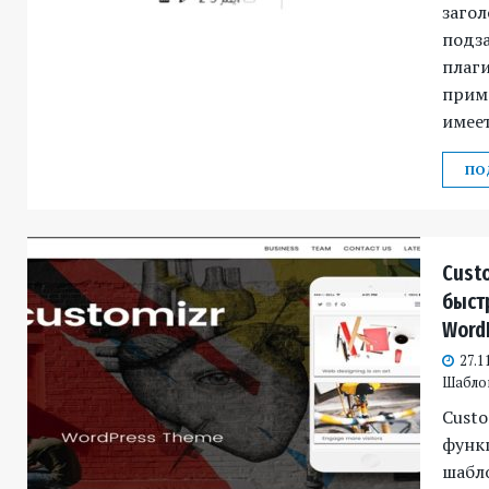
загол
подз
плаги
приме
имеет
ПО
Cust
быст
Word
27.1
Шабло
Custo
функ
шабло