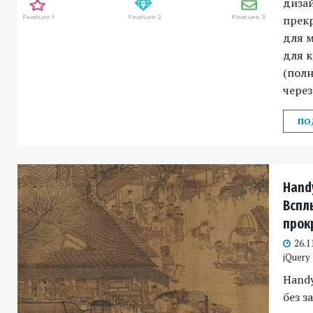
диза
прекр
для м
для к
(пол
через
ПО
Handy
Вспл
прокр
26.1
jQuery
Handy
без з