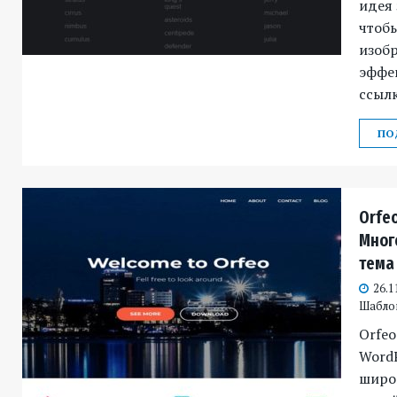
идея 
чтобы
изоб
эффе
ссылк
ПО
Orfe
Мног
тема
26.1
Шабло
Orfeo
WordP
широ