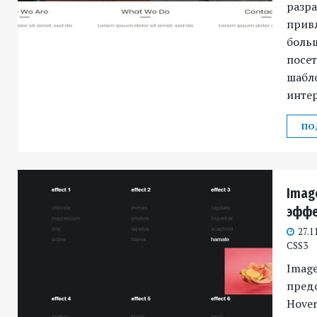
разра
прив
больш
посет
шабл
инте
ПО
Imag
эффе
27.1
CSS3
Image
предс
Hover