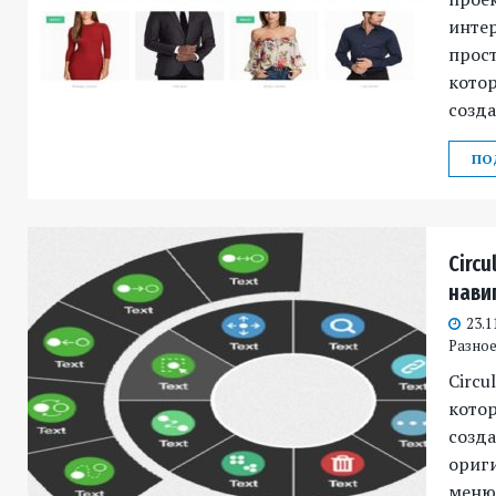
интер
прост
котор
созда
ПО
Circu
нави
23.1
Разное 
Circu
кото
созда
ориг
меню