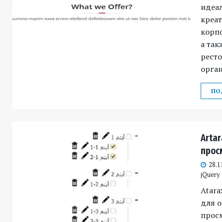
идеа
креа
корпо
а так
ресто
орган
ПО
Arta
прос
28.1
jQuery
Atara
для о
прос