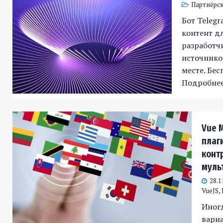
Партнёрск
Бот Telegr
контент д
разработч
источников
месте. Бес
Подробне
Vue 
плаги
конт
муль
28.1
VueJS
,
Иног
вари