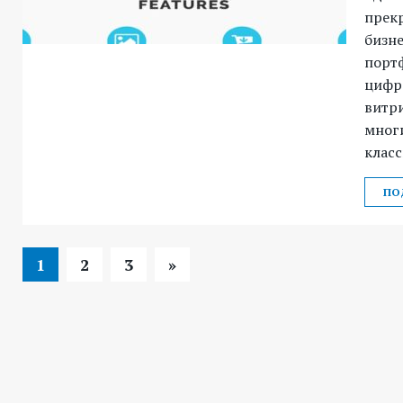
прек
бизне
портф
цифро
витри
многи
класс
ПО
1
2
3
»