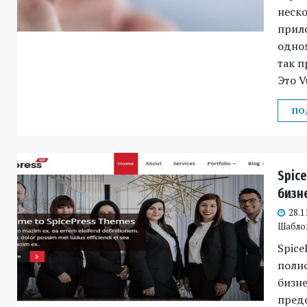
неско
прило
одном
так п
Это V
ПО
Spic
бизн
28.1
Шабло
Spice
полн
бизне
предс