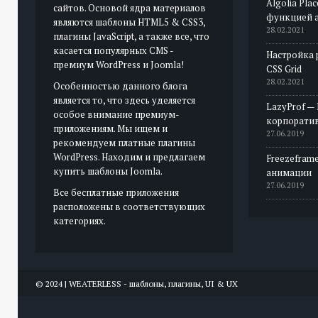
Algolia Pla
сайтов. Основой ядра материалов
функцией 
являются шаблоны HTML5 & CSS3,
28.02.2021
плагины JavaScript, а также все, что
касается популярных CMS -
Настройка 
премиум WordPress и Joomla!
CSS Grid
28.02.2021
Особенностью данного блога
является то, что здесь уделяется
LazyProf —
особое внимание премиум-
корпорати
приложениям. Мы ищем и
27.06.2019
рекомендуем платные плагины
WordPress. Находим и предлагаем
Freezeframe
купить шаблоны Joomla.
анимации
27.06.2019
Все бесплатные приложения
расположены в соответствующих
категориях.
© 2024 | WEATERLESS - шаблоны, плагины, UI & UX