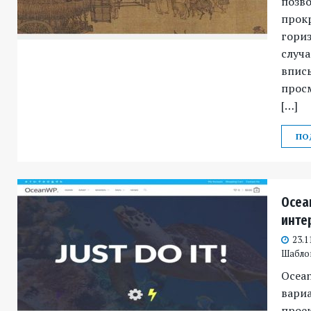
позв
прок
гориз
случа
вписы
прос
[…]
ПО
Ocea
инте
23.1
Шабло
Ocea
вари
проек