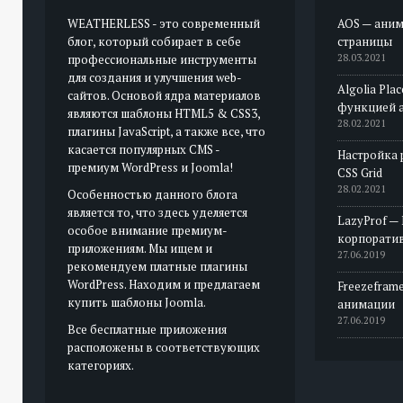
WEATHERLESS - это современный
AOS — аним
блог, который собирает в себе
страницы
профессиональные инструменты
28.03.2021
для создания и улучшения web-
Algolia Pla
сайтов. Основой ядра материалов
функцией 
являются шаблоны HTML5 & CSS3,
28.02.2021
плагины JavaScript, а также все, что
касается популярных CMS -
Настройка 
премиум WordPress и Joomla!
CSS Grid
28.02.2021
Особенностью данного блога
является то, что здесь уделяется
LazyProf —
особое внимание премиум-
корпорати
приложениям. Мы ищем и
27.06.2019
рекомендуем платные плагины
WordPress. Находим и предлагаем
Freezeframe
купить шаблоны Joomla.
анимации
27.06.2019
Все бесплатные приложения
расположены в соответствующих
категориях.