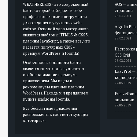
WEATHERLESS - это современный
AOS — аним
блог, который собирает в себе
страницы
профессиональные инструменты
28.03.2021
для создания и улучшения web-
Algolia Pla
сайтов. Основой ядра материалов
функцией 
являются шаблоны HTML5 & CSS3,
28.02.2021
плагины JavaScript, а также все, что
касается популярных CMS -
Настройка 
премиум WordPress и Joomla!
CSS Grid
28.02.2021
Особенностью данного блога
является то, что здесь уделяется
LazyProf —
особое внимание премиум-
корпорати
приложениям. Мы ищем и
27.06.2019
рекомендуем платные плагины
WordPress. Находим и предлагаем
Freezeframe
купить шаблоны Joomla.
анимации
27.06.2019
Все бесплатные приложения
расположены в соответствующих
категориях.