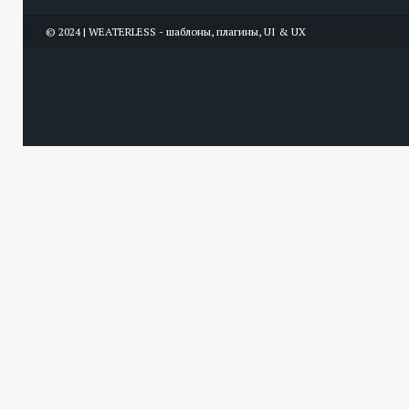
© 2024 | WEATERLESS - шаблоны, плагины, UI & UX