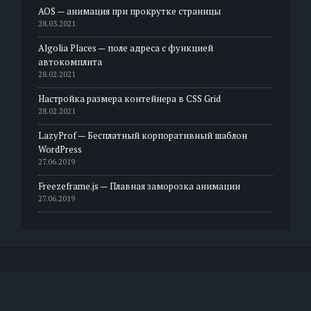
AOS — анимация при прокрутке страницы
28.03.2021
Algolia Places — поле адреса с функцией
автокомплита
28.02.2021
Настройка размера контейнера в CSS Grid
28.02.2021
LazyProf — Бесплатный корпоративный шаблон
WordPress
27.06.2019
Freezeframe.js — Плавная заморозка анимации
27.06.2019