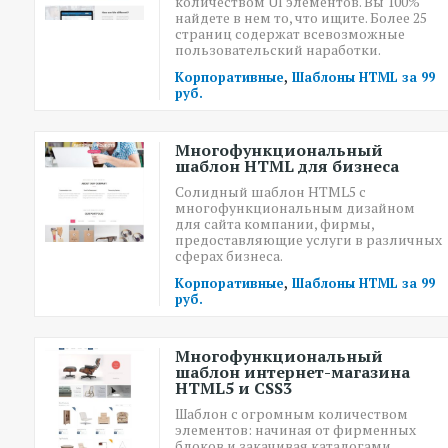
количеством UI элементов. Вы 100%
найдете в нем то, что ищите. Более 25
страниц содержат всевозможные
пользовательский наработки.
,
Корпоративные
Шаблоны HTML за 99
руб.
Многофункциональный
шаблон HTML для бизнеса
Солидный шаблон HTML5 с
многофункциональным дизайном
для сайта компании, фирмы,
предоставляющие услуги в различных
сферах бизнеса.
,
Корпоративные
Шаблоны HTML за 99
руб.
Многофункциональный
шаблон интернет-магазина
HTML5 и CSS3
Шаблон с огромным количеством
элементов: начиная от фирменных
блоков и закачивая каталогами