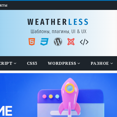
АКТЫ
WEATHER
LESS
Шаблоны, плагины, UI & UX
CRIPT
CSS3
WORDPRESS
РАЗНОЕ