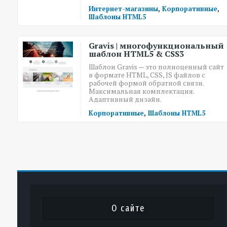
,
,
Интернет-магазины
Корпоративные
Шаблоны HTML5
Gravis | многофункциональный
шаблон HTML5 & CSS3
Шаблон Gravis — это полноценный сайт
в формате HTML, CSS, JS файлов с
рабочей формой обратной связи.
Максимальная комплектация.
Адаптивный дизайн.
,
Корпоративные
Шаблоны HTML5
О сайте