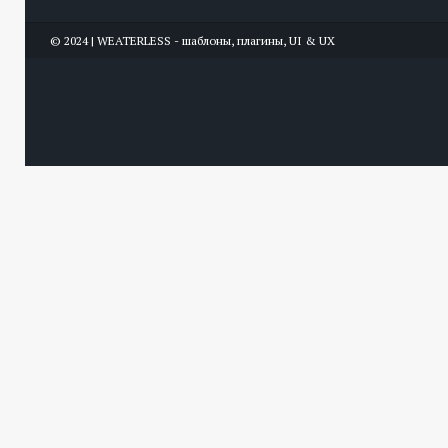
© 2024 | WEATERLESS - шаблоны, плагины, UI & UX