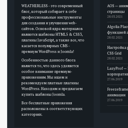
WEATHERLESS - это современный
AOS — аним
блог, который собирает в себе
страницы
профессиональные инструменты
28.03.2021
для создания и улучшения web-
Algolia Pla
сайтов. Основой ядра материалов
функцией 
являются шаблоны HTML5 & CSS3,
28.02.2021
плагины JavaScript, а также все, что
касается популярных CMS -
Настройка 
премиум WordPress и Joomla!
CSS Grid
28.02.2021
Особенностью данного блога
является то, что здесь уделяется
LazyProf —
особое внимание премиум-
корпорати
приложениям. Мы ищем и
27.06.2019
рекомендуем платные плагины
WordPress. Находим и предлагаем
Freezeframe
купить шаблоны Joomla.
анимации
27.06.2019
Все бесплатные приложения
расположены в соответствующих
категориях.